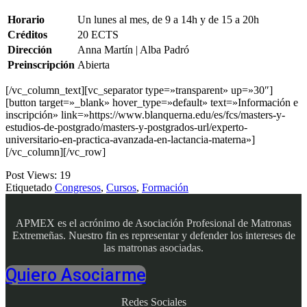
Horario
Un lunes al mes, de 9 a 14h y de 15 a 20h
Créditos
20 ECTS
Dirección
Anna Martín | Alba Padró
Preinscripción
Abierta
[/vc_column_text][vc_separator type=»transparent» up=»30″]
[button target=»_blank» hover_type=»default» text=»Información e
inscripción» link=»https://www.blanquerna.edu/es/fcs/masters-y-
estudios-de-postgrado/masters-y-postgrados-url/experto-
universitario-en-practica-avanzada-en-lactancia-materna»]
[/vc_column][/vc_row]
Post Views:
19
Etiquetado
Congresos
,
Cursos
,
Formación
APMEX es el acrónimo de Asociación Profesional de Matronas
Extremeñas. Nuestro fin es representar y defender los intereses de
las matronas asociadas.
Quiero Asociarme
Redes Sociales