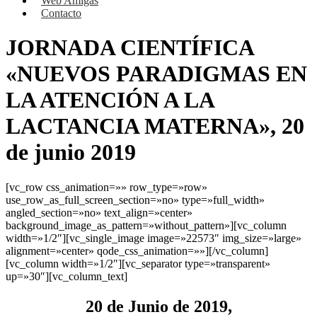
Web Amigas
Contacto
JORNADA CIENTÍFICA
«NUEVOS PARADIGMAS EN
LA ATENCIÓN A LA
LACTANCIA MATERNA», 20
de junio 2019
[vc_row css_animation=»» row_type=»row»
use_row_as_full_screen_section=»no» type=»full_width»
angled_section=»no» text_align=»center»
background_image_as_pattern=»without_pattern»][vc_column
width=»1/2″][vc_single_image image=»22573″ img_size=»large»
alignment=»center» qode_css_animation=»»][/vc_column]
[vc_column width=»1/2″][vc_separator type=»transparent»
up=»30″][vc_column_text]
20 de Junio de 2019,