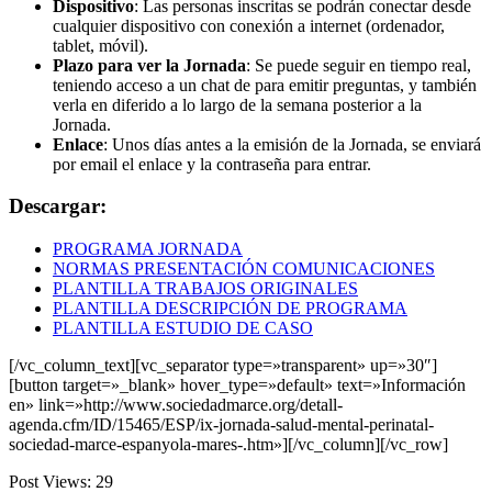
Dispositivo
: Las personas inscritas se podrán conectar desde
cualquier dispositivo con conexión a internet (ordenador,
tablet, móvil).
Plazo para ver la Jornada
: Se puede seguir en tiempo real,
teniendo acceso a un chat de para emitir preguntas, y también
verla en diferido a lo largo de la semana posterior a la
Jornada.
Enlace
: Unos días antes a la emisión de la Jornada, se enviará
por email el enlace y la contraseña para entrar.
Descargar:
PROGRAMA JORNADA
NORMAS PRESENTACIÓN COMUNICACIONES
PLANTILLA TRABAJOS ORIGINALES
PLANTILLA DESCRIPCIÓN DE PROGRAMA
PLANTILLA ESTUDIO DE CASO
[/vc_column_text][vc_separator type=»transparent» up=»30″]
[button target=»_blank» hover_type=»default» text=»Información
en» link=»http://www.sociedadmarce.org/detall-
agenda.cfm/ID/15465/ESP/ix-jornada-salud-mental-perinatal-
sociedad-marce-espanyola-mares-.htm»][/vc_column][/vc_row]
Post Views:
29