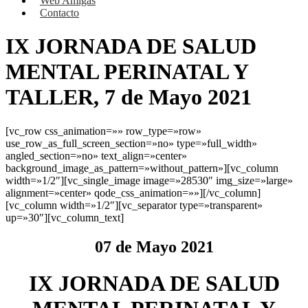
Web Amigas
Contacto
IX JORNADA DE SALUD
MENTAL PERINATAL Y
TALLER, 7 de Mayo 2021
[vc_row css_animation=»» row_type=»row»
use_row_as_full_screen_section=»no» type=»full_width»
angled_section=»no» text_align=»center»
background_image_as_pattern=»without_pattern»][vc_column
width=»1/2″][vc_single_image image=»28530″ img_size=»large»
alignment=»center» qode_css_animation=»»][/vc_column]
[vc_column width=»1/2″][vc_separator type=»transparent»
up=»30″][vc_column_text]
07 de Mayo 2021
IX JORNADA DE SALUD