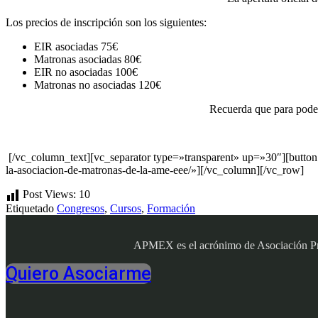
Los precios de inscripción son los siguientes:
EIR asociadas 75€
Matronas asociadas 80€
EIR no asociadas 100€
Matronas no asociadas 120€
Recuerda que para poder 
[/vc_column_text][vc_separator type=»transparent» up=»30″][button 
la-asociacion-de-matronas-de-la-ame-eee/»][/vc_column][/vc_row]
Post Views:
10
Etiquetado
Congresos
,
Cursos
,
Formación
APMEX es el acrónimo de Asociación Profe
Quiero Asociarme