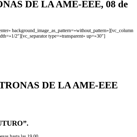
NAS DE LA AME-EEE, 08 de
enter» background_image_as_pattern=»without_pattern»][vc_column
th=»1/2″][vc_separator type=»transparent» up=»30″]
ATRONAS DE LA AME-EEE
UTURO”.
mesas hasta las 19.00.