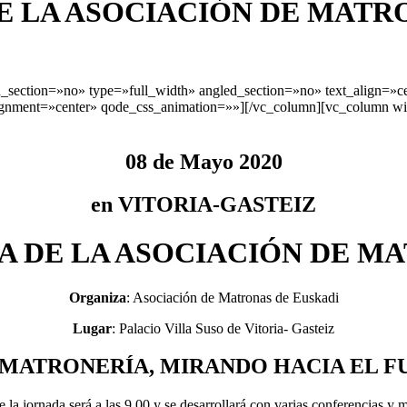
E LA ASOCIACIÓN DE MATRO
section=»no» type=»full_width» angled_section=»no» text_align=»c
gnment=»center» qode_css_animation=»»][/vc_column][vc_column wid
08 de Mayo 2020
en VITORIA-GASTEIZ
CA DE LA ASOCIACIÓN DE M
Organiza
: Asociación de Matronas de Euskadi
Lugar
: Palacio Villa Suso de Vitoria- Gasteiz
MATRONERÍA, MIRANDO HACIA EL F
e la jornada será a las 9.00 y se desarrollará con varias conferencias y 