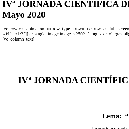
IVª JORNADA CIENTÍFICA D
Mayo 2020
[vc_row css_animation=»» row_type=»row» use_row_as_full_screen_
width=»1/2″][vc_single_image image=»25021″ img_size=»large» ali
[vc_column_text]
IVª JORNADA CIENTÍFI
Lema:
“
La apertura oficial d