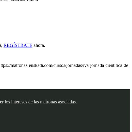
a,
REGÍSTRATE
ahora.
s://matronas-euskadi.com/cursos/jornadas/iva-jornada-cientifica-de-
 los intereses de las matronas asociadas.