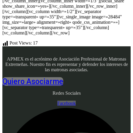
[/vc_column_inner][vc_column_inner width=»1/3″][social_share
show_share_icon=»yes»][/vc_column_inner][/vc_row_inner]
[/vc_column][vc_column width=»1/2″][vc_separator
type=»transparent» up=»35″][vc_single_image image=»28484″
img_size=»large» alignment=»right» qode_css_animation=»»]
[vc_separator type=»transparent» up=»35″][/vc_column]
[vc_column][/vc_column][/vc_row]
Post Views:
17
APMEX es el acrónimo de Asociación Profesional de Matronas
Extremeñas. Nuestro fin es representar y defender los intereses de
las matronas asociadas.
Quiero Asociarme
Redes Sociales
Facebook