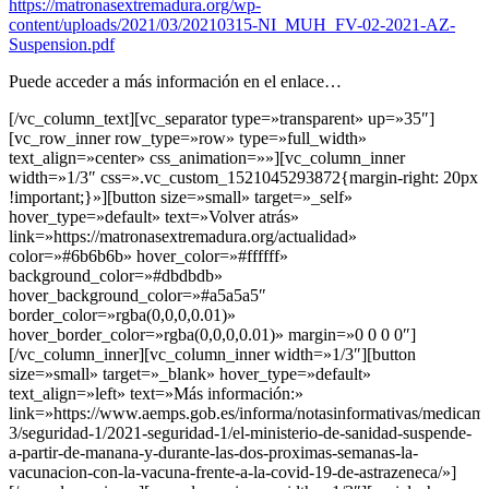
https://matronasextremadura.org/wp-
content/uploads/2021/03/20210315-NI_MUH_FV-02-2021-AZ-
Suspension.pdf
Puede acceder a más información en el enlace…
[/vc_column_text][vc_separator type=»transparent» up=»35″]
[vc_row_inner row_type=»row» type=»full_width»
text_align=»center» css_animation=»»][vc_column_inner
width=»1/3″ css=».vc_custom_1521045293872{margin-right: 20px
!important;}»][button size=»small» target=»_self»
hover_type=»default» text=»Volver atrás»
link=»https://matronasextremadura.org/actualidad»
color=»#6b6b6b» hover_color=»#ffffff»
background_color=»#dbdbdb»
hover_background_color=»#a5a5a5″
border_color=»rgba(0,0,0,0.01)»
hover_border_color=»rgba(0,0,0,0.01)» margin=»0 0 0 0″]
[/vc_column_inner][vc_column_inner width=»1/3″][button
size=»small» target=»_blank» hover_type=»default»
text_align=»left» text=»Más información:»
link=»https://www.aemps.gob.es/informa/notasinformativas/medica
3/seguridad-1/2021-seguridad-1/el-ministerio-de-sanidad-suspende-
a-partir-de-manana-y-durante-las-dos-proximas-semanas-la-
vacunacion-con-la-vacuna-frente-a-la-covid-19-de-astrazeneca/»]