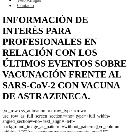
Web Amigas
Contacto
INFORMACIÓN DE
INTERÉS PARA
PROFESIONALES EN
RELACIÓN CON LOS
ÚLTIMOS EVENTOS SOBRE
VACUNACIÓN FRENTE AL
SARS-CoV-2 CON VACUNA
DE ASTRAZENECA.
[vc_row css_animation=»» row_type=»row»
use_row_as_full_screen_section=»no» type=»full_width»
angled_section=»no» text_align=»left»
background_image_as_pattern=»without_pattern»][vc_column
width=»1/2″][vc_separator type=»transparent» up=»35″]