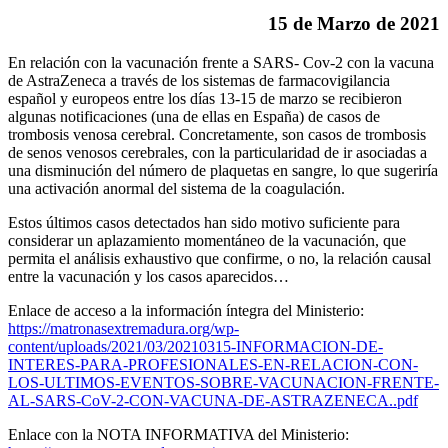
15 de Marzo de 2021
En relación con la vacunación frente a SARS- Cov-2 con la vacuna
de AstraZeneca a través de los sistemas de farmacovigilancia
español y europeos entre los días 13-15 de marzo se recibieron
algunas notificaciones (una de ellas en España) de casos de
trombosis venosa cerebral. Concretamente, son casos de trombosis
de senos venosos cerebrales, con la particularidad de ir asociadas a
una disminución del número de plaquetas en sangre, lo que sugeriría
una activación anormal del sistema de la coagulación.
Estos últimos casos detectados han sido motivo suficiente para
considerar un aplazamiento momentáneo de la vacunación, que
permita el análisis exhaustivo que confirme, o no, la relación causal
entre la vacunación y los casos aparecidos…
Enlace de acceso a la información íntegra del Ministerio:
https://matronasextremadura.org/wp-
content/uploads/2021/03/20210315-INFORMACION-DE-
INTERES-PARA-PROFESIONALES-EN-RELACION-CON-
LOS-ULTIMOS-EVENTOS-SOBRE-VACUNACION-FRENTE-
AL-SARS-CoV-2-CON-VACUNA-DE-ASTRAZENECA..pdf
Enlace con la NOTA INFORMATIVA del Ministerio: