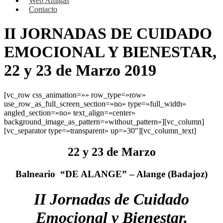
Web Amigas
Contacto
II JORNADAS DE CUIDADO
EMOCIONAL Y BIENESTAR,
22 y 23 de Marzo 2019
[vc_row css_animation=»» row_type=»row»
use_row_as_full_screen_section=»no» type=»full_width»
angled_section=»no» text_align=»center»
background_image_as_pattern=»without_pattern»][vc_column]
[vc_separator type=»transparent» up=»30″][vc_column_text]
22 y 23 de Marzo
Balneario
“DE ALANGE” –
Alange (Badajoz)
II Jornadas de
Cuidado
Emocional
y
Bienestar
.