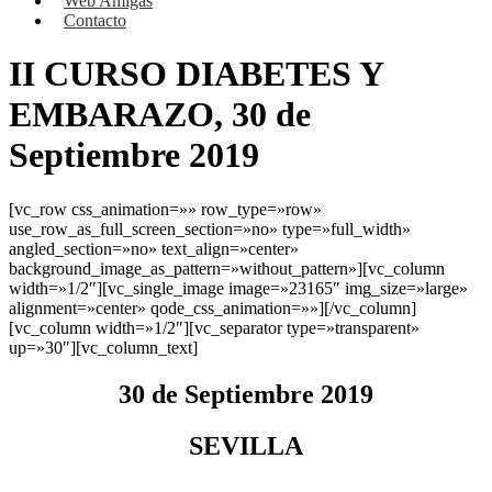
Web Amigas
Contacto
II CURSO DIABETES Y
EMBARAZO, 30 de
Septiembre 2019
[vc_row css_animation=»» row_type=»row»
use_row_as_full_screen_section=»no» type=»full_width»
angled_section=»no» text_align=»center»
background_image_as_pattern=»without_pattern»][vc_column
width=»1/2″][vc_single_image image=»23165″ img_size=»large»
alignment=»center» qode_css_animation=»»][/vc_column]
[vc_column width=»1/2″][vc_separator type=»transparent»
up=»30″][vc_column_text]
30 de Septiembre 2019
SEVILLA