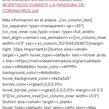
RESPETADOS-DURANTE-LA-PANDEMIA-DE-
CORONAVIRUS..pdf
Más informacion en el enlace…[/vc_column_text]
[vc_separator type=»transparent» up=»35″]
[vc_row_inner row_type=»row» type=»full_width»
text_align=»center» css_animation=»»][vc_column_inner
width=»1/3″ css=».vc_custom_1521045293872{margin-
right: 20px !important;}»][button size=»small»
target=»_self» hover_type=»default» text=»Volver atrás
» link=»https://matronasextremadura.org/actualidad»
color=»#6b6b6b» hover_color=»#ffffff»
background_color=»#dbdbdb»
hover_background_color=»#a5a5a5″
border_color=»rgba(0,0,0,0.01)»
hover_border_color=»rgba(0,0,0,0.01)» margin=»0 0 0
0″][/vc_column_inner][vc_column_inner width=»1/3″]
[button size=»small» target=»_blank»
hover_type=»default» text_align=»left» text=»Más