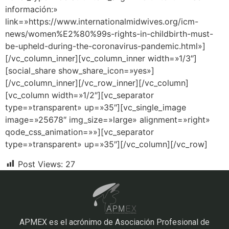
información:»
link=»https://www.internationalmidwives.org/icm-
news/women%E2%80%99s-rights-in-childbirth-must-
be-upheld-during-the-coronavirus-pandemic.html»]
[/vc_column_inner][vc_column_inner width=»1/3″]
[social_share show_share_icon=»yes»]
[/vc_column_inner][/vc_row_inner][/vc_column]
[vc_column width=»1/2″][vc_separator
type=»transparent» up=»35″][vc_single_image
image=»25678″ img_size=»large» alignment=»right»
qode_css_animation=»»][vc_separator
type=»transparent» up=»35″][/vc_column][/vc_row]
Post Views:
27
APMEX es el acrónimo de Asociación Profesional de