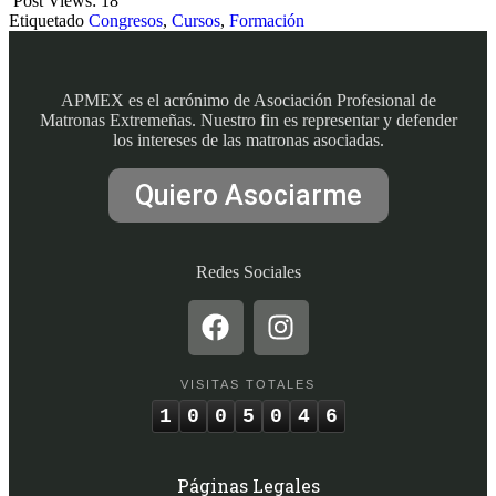
Post Views:
18
Etiquetado
Congresos
,
Cursos
,
Formación
APMEX es el acrónimo de Asociación Profesional de
Matronas Extremeñas. Nuestro fin es representar y defender
los intereses de las matronas asociadas.
Quiero Asociarme
Redes Sociales
VISITAS TOTALES
1
0
0
5
0
4
6
Páginas Legales