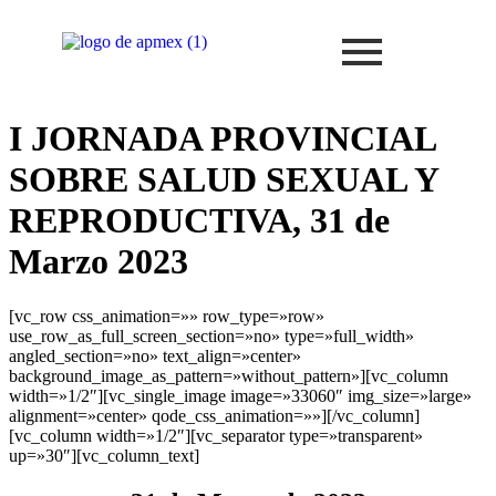
I JORNADA PROVINCIAL
SOBRE SALUD SEXUAL Y
REPRODUCTIVA, 31 de
Marzo 2023
[vc_row css_animation=»» row_type=»row»
use_row_as_full_screen_section=»no» type=»full_width»
angled_section=»no» text_align=»center»
background_image_as_pattern=»without_pattern»][vc_column
width=»1/2″][vc_single_image image=»33060″ img_size=»large»
alignment=»center» qode_css_animation=»»][/vc_column]
[vc_column width=»1/2″][vc_separator type=»transparent»
up=»30″][vc_column_text]