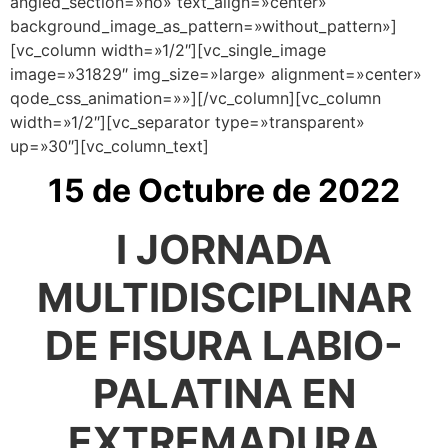
angled_section=»no» text_align=»center»
background_image_as_pattern=»without_pattern»]
[vc_column width=»1/2″][vc_single_image
image=»31829″ img_size=»large» alignment=»center»
qode_css_animation=»»][/vc_column][vc_column
width=»1/2″][vc_separator type=»transparent»
up=»30″][vc_column_text]
15 de Octubre de 2022
I JORNADA
MULTIDISCIPLINAR
DE FISURA LABIO-
PALATINA EN
EXTREMADURA