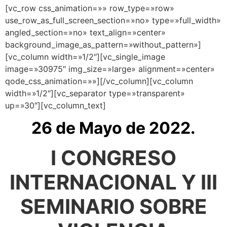
[vc_row css_animation=»» row_type=»row»
use_row_as_full_screen_section=»no» type=»full_width»
angled_section=»no» text_align=»center»
background_image_as_pattern=»without_pattern»]
[vc_column width=»1/2″][vc_single_image
image=»30975″ img_size=»large» alignment=»center»
qode_css_animation=»»][/vc_column][vc_column
width=»1/2″][vc_separator type=»transparent»
up=»30″][vc_column_text]
26 de Mayo de 2022.
I CONGRESO
INTERNACIONAL Y III
SEMINARIO SOBRE