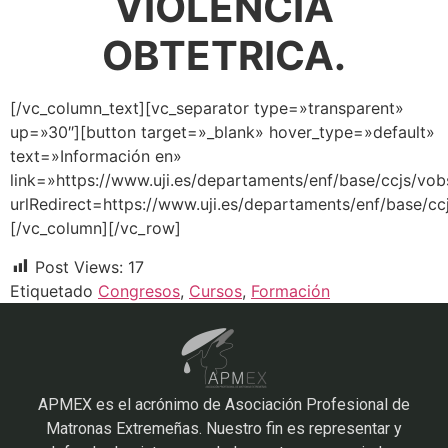
VIOLENCIA
OBTETRICA.
[/vc_column_text][vc_separator type=»transparent»
up=»30″][button target=»_blank» hover_type=»default»
text=»Información en»
link=»https://www.uji.es/departaments/enf/base/ccjs/vobs
urlRedirect=https://www.uji.es/departaments/enf/base/cc
[/vc_column][/vc_row]
Post Views:
17
Etiquetado
Congresos
,
Cursos
,
Formación
APMEX es el acrónimo de Asociación Profesional de
Matronas Extremeñas. Nuestro fin es representar y