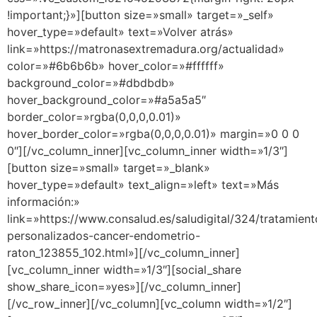
!important;}»][button size=»small» target=»_self»
hover_type=»default» text=»Volver atrás»
link=»https://matronasextremadura.org/actualidad»
color=»#6b6b6b» hover_color=»#ffffff»
background_color=»#dbdbdb»
hover_background_color=»#a5a5a5″
border_color=»rgba(0,0,0,0.01)»
hover_border_color=»rgba(0,0,0,0.01)» margin=»0 0 0
0″][/vc_column_inner][vc_column_inner width=»1/3″]
[button size=»small» target=»_blank»
hover_type=»default» text_align=»left» text=»Más
información:»
link=»https://www.consalud.es/saludigital/324/tratamient
personalizados-cancer-endometrio-
raton_123855_102.html»][/vc_column_inner]
[vc_column_inner width=»1/3″][social_share
show_share_icon=»yes»][/vc_column_inner]
[/vc_row_inner][/vc_column][vc_column width=»1/2″]