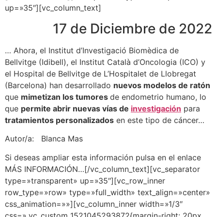
up=»35″][vc_column_text]
17 de Diciembre de 2022
… Ahora, el Institut d’Investigació Biomèdica de
Bellvitge (Idibell), el Institut Català d’Oncologia (ICO) y
el Hospital de Bellvitge de L’Hospitalet de Llobregat
(Barcelona) han desarrollado
nuevos modelos de ratón
que
mimetizan los tumores
de endometrio humano, lo
que
permite abrir nuevas vías de
investigación
para
tratamientos personalizados
en este tipo de cáncer…
Autor/a:
Blanca Mas
Si deseas ampliar esta información pulsa en el enlace
MÁS INFORMACIÓN…[/vc_column_text][vc_separator
type=»transparent» up=»35″][vc_row_inner
row_type=»row» type=»full_width» text_align=»center»
css_animation=»»][vc_column_inner width=»1/3″
css=».vc_custom_1521045293872{margin-right: 20px