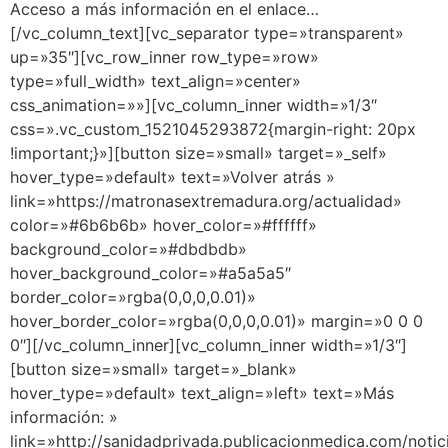
Acceso a más información en el enlace…
[/vc_column_text][vc_separator type=»transparent»
up=»35″][vc_row_inner row_type=»row»
type=»full_width» text_align=»center»
css_animation=»»][vc_column_inner width=»1/3″
css=».vc_custom_1521045293872{margin-right: 20px
!important;}»][button size=»small» target=»_self»
hover_type=»default» text=»Volver atrás »
link=»https://matronasextremadura.org/actualidad»
color=»#6b6b6b» hover_color=»#ffffff»
background_color=»#dbdbdb»
hover_background_color=»#a5a5a5″
border_color=»rgba(0,0,0,0.01)»
hover_border_color=»rgba(0,0,0,0.01)» margin=»0 0 0
0″][/vc_column_inner][vc_column_inner width=»1/3″]
[button size=»small» target=»_blank»
hover_type=»default» text_align=»left» text=»Más
información: »
link=»http://sanidadprivada.publicacionmedica.com/noti