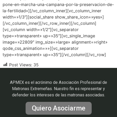
pone-en-marcha-una-campana-por-la-preservacion-de-
la-fertilidad»][/vc_column_inner][vc_column_inner
width=»1/3″][social_share show_share_icon=»yes»]
[/vc_column_inner][/vc_row_inner][/vc_column]
[vc_column width=»1/2″][vc_separator
type=»transparent» up=»35″][vc_single_image
image=»22809″ img_size=»large» alignment=»right»
qode_css_animation=»»][vc_separator
type=»transparent» up=»35″][/vc_column][/vc_row]
Post Views:
35
APMEX es el acrónimo de Asociación Profesional de
Matronas Extremeñas. Nuestro fin es representar y
defender los intereses de las matronas asociadas.
Quiero Asociarme