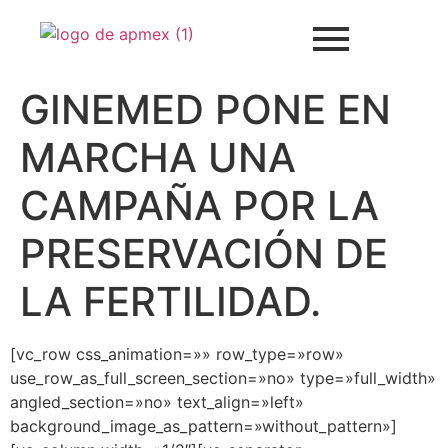
GINEMED PONE EN
MARCHA UNA
CAMPAÑA POR LA
PRESERVACIÓN DE
LA FERTILIDAD.
[vc_row css_animation=»» row_type=»row»
use_row_as_full_screen_section=»no» type=»full_width»
angled_section=»no» text_align=»left»
background_image_as_pattern=»without_pattern»]