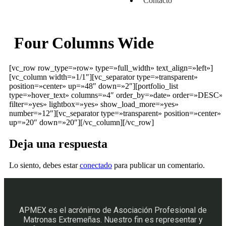
Contacto
Four Columns Wide
[vc_row row_type=»row» type=»full_width» text_align=»left»]
[vc_column width=»1/1″][vc_separator type=»transparent»
position=»center» up=»48″ down=»2″][portfolio_list
type=»hover_text» columns=»4″ order_by=»date» order=»DESC»
filter=»yes» lightbox=»yes» show_load_more=»yes»
number=»12″][vc_separator type=»transparent» position=»center»
up=»20″ down=»20″][/vc_column][/vc_row]
Deja una respuesta
Lo siento, debes estar
conectado
para publicar un comentario.
APMEX es el acrónimo de Asociación Profesional de
Matronas Extremeñas. Nuestro fin es representar y