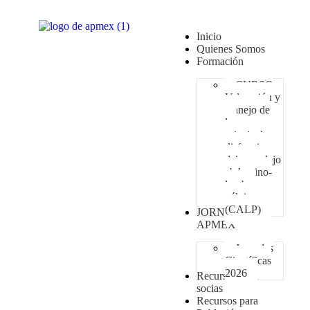
Inicio
Quienes Somos
Formación
CURSO
Valoración y
manejo de
las
principales
disfunciones
del complejo
abdomino-
lumbo-
pélvico
(CALP)
JORNADAS
APMEX
Jornadas
Científicas
2026
Recursos para
socias
Recursos para