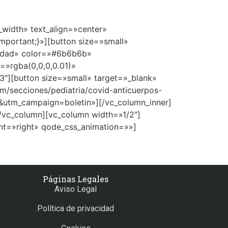
width» text_align=»center»
mportant;}»][button size=»small»
alidad» color=»#6b6b6b»
»rgba(0,0,0,0.01)»
3″][button size=»small» target=»_blank»
m/secciones/pediatria/covid-anticuerpos-
utm_campaign=boletin»][/vc_column_inner]
[/vc_column][vc_column width=»1/2″]
nt=»right» qode_css_animation=»»]
Páginas Legales
Aviso Legal
Política de privacidad