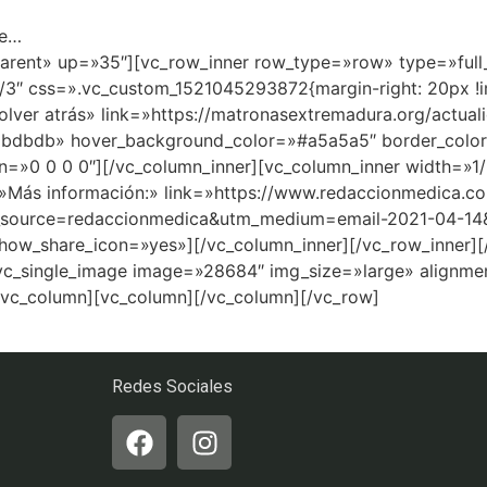
ce…
parent» up=»35″][vc_row_inner row_type=»row» type=»full_
/3″ css=».vc_custom_1521045293872{margin-right: 20px !i
Volver atrás» link=»https://matronasextremadura.org/actu
dbdbdb» hover_background_color=»#a5a5a5″ border_color=
n=»0 0 0 0″][/vc_column_inner][vc_column_inner width=»1/
=»Más información:» link=»https://www.redaccionmedica.co
_source=redaccionmedica&utm_medium=email-2021-04-14&
show_share_icon=»yes»][/vc_column_inner][/vc_row_inner]
vc_single_image image=»28684″ img_size=»large» alignme
/vc_column][vc_column][/vc_column][/vc_row]
Redes Sociales