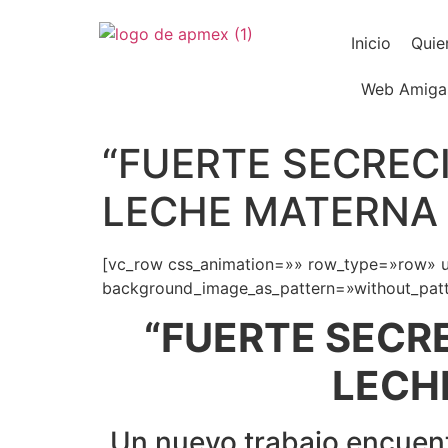
Inicio
Quie
Web Amiga
“FUERTE SECREC
LECHE MATERNA
[vc_row css_animation=»» row_type=»row» us
background_image_as_pattern=»without_patte
“FUERTE SECR
LECH
Un nuevo trabajo encuent