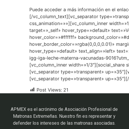
Puede acceder a más información en el enla
[/vc_column_text][vc_separator type=»trans
css_animation=»»][vc_column_inner width=»1
target=»_self» hover_type=»default» text=»
hover_color=»#ffffff» background_color=»#
hover_border_color=»rgba(0,0,0,0.01)» margi
hover_type=»default» text_align=»left» text
igg-iga-leche-materna-vacunadas-9016?utm
[vc_column_inner width=»1/3″][social_share 
[vc_separator type=»transparent» up=»35″][
[vc_separator type=»transparent» up=»35″][
Post Views:
21
APMEX es el acrónimo de Asociación Profesional de
Matronas Extremeñas. Nuestro fin es representar y
defender los intereses de las matronas asociadas.