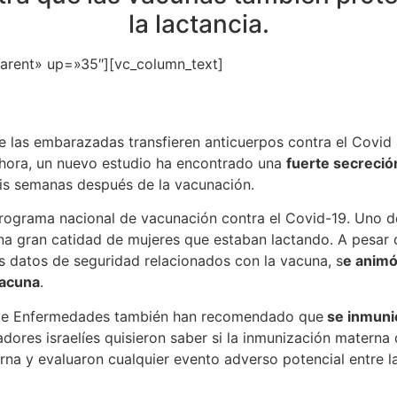
la lactancia.
parent» up=»35″][vc_column_text]
las embarazadas transfieren anticuerpos contra el Covid a 
 Ahora, un nuevo estudio ha encontrado una
fuerte secreció
is semanas después de la vacunación.
programa nacional de vacunación contra el Covid-19. Uno de 
 una gran catidad de mujeres que estaban lactando. A pesar 
s datos de seguridad relacionados con la vacuna, s
e animó
vacuna
.
n de Enfermedades también han recomendado que
se inmuni
adores israelíes quisieron saber si la inmunización matern
rna y evaluaron cualquier evento adverso potencial entre 