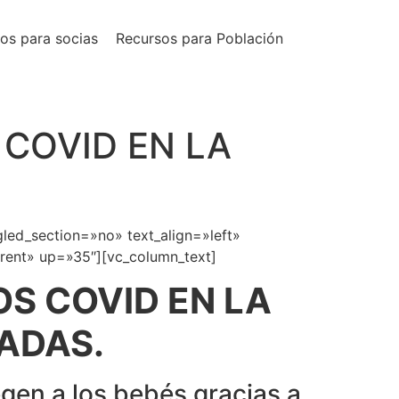
os para socias
Recursos para Población
 COVID EN LA
led_section=»no» text_align=»left»
rent» up=»35″][vc_column_text]
S COVID EN LA
ADAS.
gen a los bebés gracias a