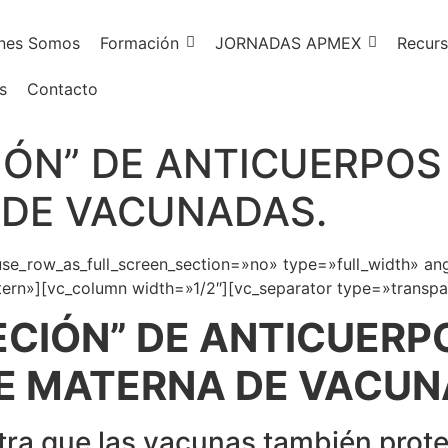
nes Somos
Formación
JORNADAS APMEX
Recurs
s
Contacto
IÓN” DE ANTICUERPOS
 DE VACUNADAS.
e_row_as_full_screen_section=»no» type=»full_width» ang
rn»][vc_column width=»1/2″][vc_separator type=»transpa
ECIÓN” DE ANTICUERPO
E MATERNA DE VACUN
ra que las vacunas también prote