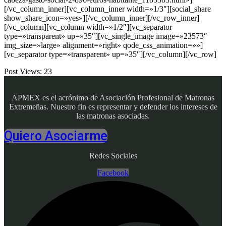
[/vc_column_inner][vc_column_inner width=»1/3″][social_share
show_share_icon=»yes»][/vc_column_inner][/vc_row_inner]
[/vc_column][vc_column width=»1/2″][vc_separator
type=»transparent» up=»35″][vc_single_image image=»23573″
img_size=»large» alignment=»right» qode_css_animation=»»]
[vc_separator type=»transparent» up=»35″][/vc_column][/vc_row]
Post Views:
23
APMEX es el acrónimo de Asociación Profesional de Matronas
Extremeñas. Nuestro fin es representar y defender los intereses de
las matronas asociadas.
Quiero Asociarme
Redes Sociales
Facebook