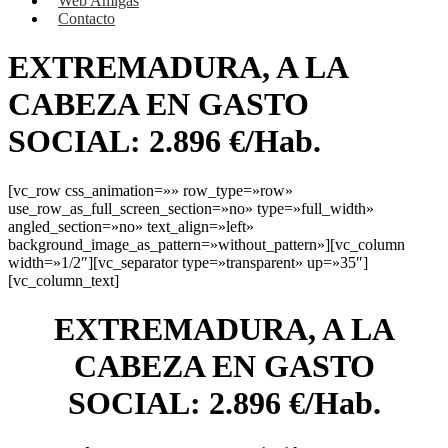
Web Amigas
Contacto
EXTREMADURA, A LA
CABEZA EN GASTO
SOCIAL: 2.896 €/Hab.
[vc_row css_animation=»» row_type=»row»
use_row_as_full_screen_section=»no» type=»full_width»
angled_section=»no» text_align=»left»
background_image_as_pattern=»without_pattern»][vc_column
width=»1/2″][vc_separator type=»transparent» up=»35″]
[vc_column_text]
EXTREMADURA, A LA
CABEZA EN GASTO
SOCIAL: 2.896 €/Hab.