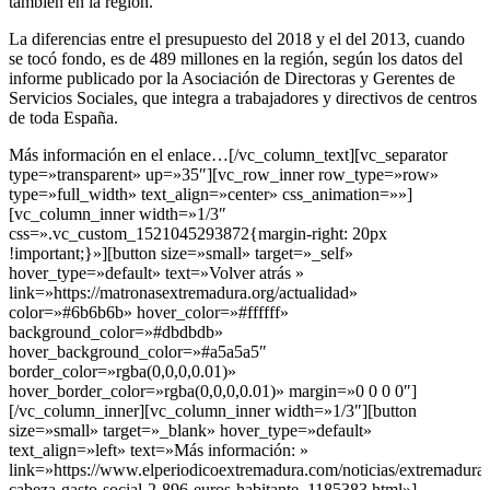
también en la región.
La diferencias entre el presupuesto del 2018 y el del 2013, cuando
se tocó fondo, es de 489 millones en la región, según los datos del
informe publicado por la Asociación de Directoras y Gerentes de
Servicios Sociales, que integra a trabajadores y directivos de centros
de toda España.
Más información en el enlace…[/vc_column_text][vc_separator
type=»transparent» up=»35″][vc_row_inner row_type=»row»
type=»full_width» text_align=»center» css_animation=»»]
[vc_column_inner width=»1/3″
css=».vc_custom_1521045293872{margin-right: 20px
!important;}»][button size=»small» target=»_self»
hover_type=»default» text=»Volver atrás »
link=»https://matronasextremadura.org/actualidad»
color=»#6b6b6b» hover_color=»#ffffff»
background_color=»#dbdbdb»
hover_background_color=»#a5a5a5″
border_color=»rgba(0,0,0,0.01)»
hover_border_color=»rgba(0,0,0,0.01)» margin=»0 0 0 0″]
[/vc_column_inner][vc_column_inner width=»1/3″][button
size=»small» target=»_blank» hover_type=»default»
text_align=»left» text=»Más información: »
link=»https://www.elperiodicoextremadura.com/noticias/extremadura
cabeza-gasto-social-2-896-euros-habitante_1185383.html»]