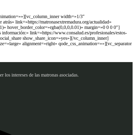
animation=»»][vc_column_inner width=»1/3″
atrás» link=»https://matronasextremadura.org/actualidad»
)» hover_border_color=»rgba(0,0,0,0.01)» margin=»0 0 0 0″]
información:» link=»https://www.consalud.es/profesionales/estos-
social_share show_share_icon=»yes»][/vc_column_inner]
ze=»large» alignment=»right» qode_css_animation=»»][vc_separator
 los intereses de las matronas asociadas.