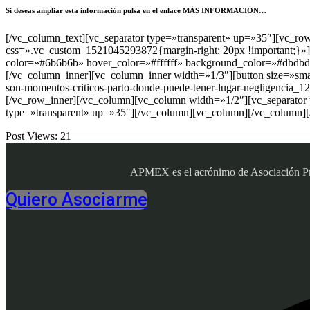
Si deseas ampliar esta información pulsa en el enlace MÁS INFORMACIÓN…
[/vc_column_text][vc_separator type=»transparent» up=»35″][vc_r
css=».vc_custom_1521045293872{margin-right: 20px !important;}»][bu
color=»#6b6b6b» hover_color=»#ffffff» background_color=»#dbdbdb
[/vc_column_inner][vc_column_inner width=»1/3″][button size=»small
son-momentos-criticos-parto-donde-puede-tener-lugar-negligencia_
[/vc_row_inner][/vc_column][vc_column width=»1/2″][vc_separator
type=»transparent» up=»35″][/vc_column][vc_column][/vc_column]
Post Views:
21
APMEX es el acrónimo de Asociación Profe
Quiero Asociarme