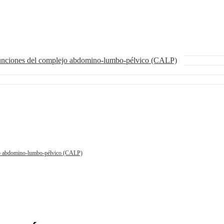
funciones del complejo abdomino-lumbo-pélvico (CALP)
ejo abdomino-lumbo-pélvico (CALP)