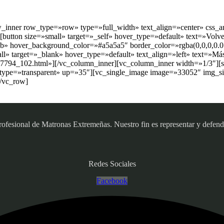
ow_inner row_type=»row» type=»full_width» text_align=»center» css_
tton size=»small» target=»_self» hover_type=»default» text=»Volver 
» hover_background_color=»#a5a5a5″ border_color=»rgba(0,0,0,0.01
» target=»_blank» hover_type=»default» text_align=»left» text=»Más 
127794_102.html»][/vc_column_inner][vc_column_inner width=»1/3″][
 type=»transparent» up=»35″][vc_single_image image=»33052″ img_si
[/vc_row]
sional de Matronas Extremeñas. Nuestro fin es representar y defender
Redes Sociales
Facebook