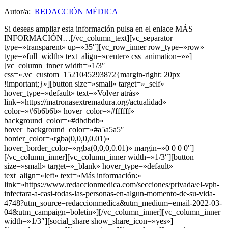
Autor/a:
REDACCIÓN MÉDICA
Si deseas ampliar esta información pulsa en el enlace MÁS
INFORMACIÓN…[/vc_column_text][vc_separator
type=»transparent» up=»35″][vc_row_inner row_type=»row»
type=»full_width» text_align=»center» css_animation=»»]
[vc_column_inner width=»1/3″
css=».vc_custom_1521045293872{margin-right: 20px
!important;}»][button size=»small» target=»_self»
hover_type=»default» text=»Volver atrás»
link=»https://matronasextremadura.org/actualidad»
color=»#6b6b6b» hover_color=»#ffffff»
background_color=»#dbdbdb»
hover_background_color=»#a5a5a5″
border_color=»rgba(0,0,0,0.01)»
hover_border_color=»rgba(0,0,0,0.01)» margin=»0 0 0 0″]
[/vc_column_inner][vc_column_inner width=»1/3″][button
size=»small» target=»_blank» hover_type=»default»
text_align=»left» text=»Más información:»
link=»https://www.redaccionmedica.com/secciones/privada/el-vph-
infectara-a-casi-todas-las-personas-en-algun-momento-de-su-vida-
4748?utm_source=redaccionmedica&utm_medium=email-2022-03-
04&utm_campaign=boletin»][/vc_column_inner][vc_column_inner
width=»1/3″][social_share show_share_icon=»yes»]