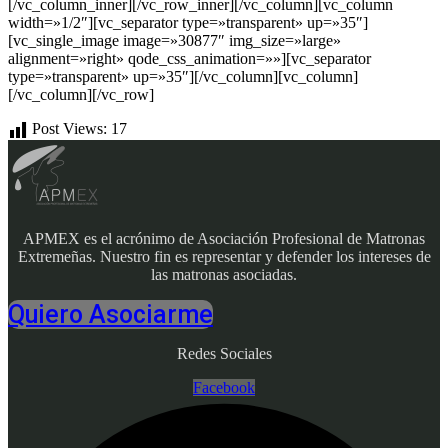
[/vc_column_inner][/vc_row_inner][/vc_column][vc_column
width=»1/2″][vc_separator type=»transparent» up=»35″]
[vc_single_image image=»30877″ img_size=»large»
alignment=»right» qode_css_animation=»»][vc_separator
type=»transparent» up=»35″][/vc_column][vc_column]
[/vc_column][/vc_row]
Post Views:
17
APMEX es el acrónimo de Asociación Profesional de Matronas
Extremeñas. Nuestro fin es representar y defender los intereses de
las matronas asociadas.
Quiero Asociarme
Redes Sociales
Facebook