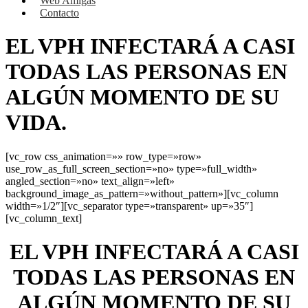
Web Amigas
Contacto
EL VPH INFECTARÁ A CASI
TODAS LAS PERSONAS EN
ALGÚN MOMENTO DE SU
VIDA.
[vc_row css_animation=»» row_type=»row»
use_row_as_full_screen_section=»no» type=»full_width»
angled_section=»no» text_align=»left»
background_image_as_pattern=»without_pattern»][vc_column
width=»1/2″][vc_separator type=»transparent» up=»35″]
[vc_column_text]
EL VPH INFECTARÁ A CASI
TODAS LAS PERSONAS EN
ALGÚN MOMENTO DE SU