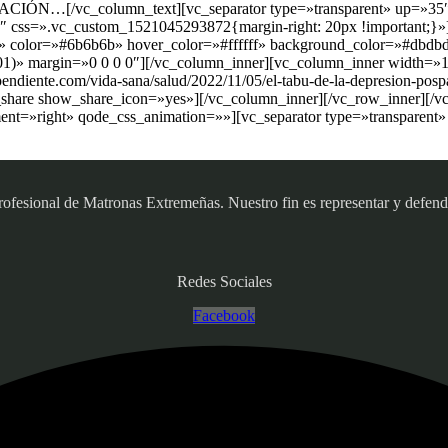
RMACIÓN…[/vc_column_text][vc_separator type=»transparent» up=»35
″ css=».vc_custom_1521045293872{margin-right: 20px !important;}»][
idad» color=»#6b6b6b» hover_color=»#ffffff» background_color=»#db
.01)» margin=»0 0 0 0″][/vc_column_inner][vc_column_inner width=»1/
ndiente.com/vida-sana/salud/2022/11/05/el-tabu-de-la-depresion-pospar
_share show_share_icon=»yes»][/vc_column_inner][/vc_row_inner][/v
nt=»right» qode_css_animation=»»][vc_separator type=»transparent
sional de Matronas Extremeñas. Nuestro fin es representar y defender
Redes Sociales
Facebook