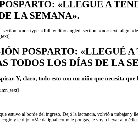
 POSPARTO: «LLEGUÉ A TE
 DE LA SEMANA».
section=»no» type=»full_width» angled_section=»no» text_align=»l
text]
SIÓN POSPARTO: «LLEGUÉ 
AS TODOS LOS DÍAS DE LA S
espirar. Y, claro, todo esto con un niño que necesita que 
lumn_text]
stuvo al borde del ingreso. Dejó la lactancia, volvió a trabajar y lleg
e cogió y le dijo: «Me da igual cómo te pongas, te voy a llevar al méd