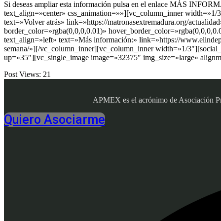
Si deseas ampliar esta información pulsa en el enlace MÁS INFO
text_align=»center» css_animation=»»][vc_column_inner width=»1/3
text=»Volver atrás» link=»https://matronasextremadura.org/actual
border_color=»rgba(0,0,0,0.01)» hover_border_color=»rgba(0,0,0,0
text_align=»left» text=»Más información:» link=»https://www.elindepe
semana/»][/vc_column_inner][vc_column_inner width=»1/3″][social
up=»35″][vc_single_image image=»32375″ img_size=»large» alignme
Post Views:
21
APMEX es el acrónimo de Asociación Profe
Quiero Asociarme