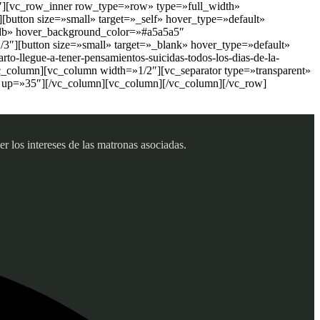
″][vc_row_inner row_type=»row» type=»full_width»
button size=»small» target=»_self» hover_type=»default»
dbdb» hover_background_color=»#a5a5a5″
3″][button size=»small» target=»_blank» hover_type=»default»
to-llegue-a-tener-pensamientos-suicidas-todos-los-dias-de-la-
c_column][vc_column width=»1/2″][vc_separator type=»transparent»
» up=»35″][/vc_column][vc_column][/vc_column][/vc_row]
 los intereses de las matronas asociadas.