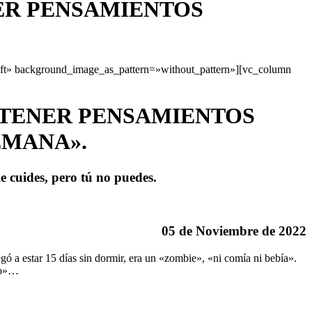
NER PENSAMIENTOS
eft» background_image_as_pattern=»without_pattern»][vc_column
A TENER PENSAMIENTOS
EMANA».
le cuides, pero tú no puedes.
05 de Noviembre de 2022
ó a estar 15 días sin dormir, era un «zombie», «ni comía ni bebía».
ico»…