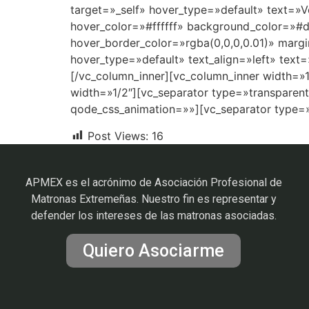
target=»_self» hover_type=»default» text=»V
hover_color=»#ffffff» background_color=»#
hover_border_color=»rgba(0,0,0,0.01)» margi
hover_type=»default» text_align=»left» text
[/vc_column_inner][vc_column_inner width=»
width=»1/2″][vc_separator type=»transparen
qode_css_animation=»»][vc_separator type=
Post Views:
16
APMEX es el acrónimo de Asociación Profesional de
Matronas Extremeñas. Nuestro fin es representar y
defender los intereses de las matronas asociadas.
Quiero Asociarme