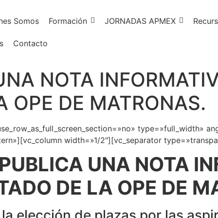
nes Somos
Formación
JORNADAS APMEX
Recurs
s
Contacto
 UNA NOTA INFORMATI
A OPE DE MATRONAS.
e_row_as_full_screen_section=»no» type=»full_width» ang
rn»][vc_column width=»1/2″][vc_separator type=»transpa
UBLICA UNA NOTA I
TADO DE LA OPE DE 
la elección de plazas por las aspi