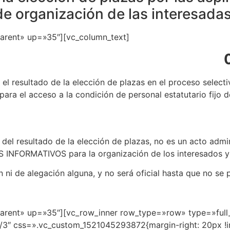
de organización de las interesadas
parent» up=»35″][vc_column_text]
el resultado de la elección de plazas en el proceso selec
para el acceso a la condición de personal estatutario f
l resultado de la elección de plazas, no es un acto admin
S INFORMATIVOS para la organización de los interesados y 
n ni de alegación alguna, y no será oficial hasta que no se 
parent» up=»35″][vc_row_inner row_type=»row» type=»full_
/3″ css=».vc_custom_1521045293872{margin-right: 20px !i