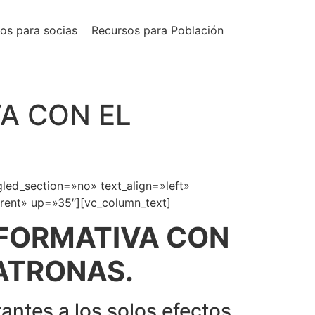
os para socias
Recursos para Población
VA CON EL
led_section=»no» text_align=»left»
rent» up=»35″][vc_column_text]
NFORMATIVA CON
MATRONAS.
rantes a los solos efectos