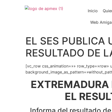
Inicio
Quie
Web Amiga
EL SES PUBLICA
RESULTADO DE L
[vc_row css_animation=»» row_type=»row» us
background_image_as_pattern=»without_patte
EXTREMADURA P
EL RESUL
Informa del resultado de 