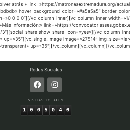
olver atrás » link=»https://matronasextremadura.org/act
dbdbdb» hover_background_color=»#a5a5a5″ border_color=
n=»0 0 0 0″][/vc_column_inner][vc_column_inner width=»1/
=»Más información:» link=»https://convocatoriasses.gobex
1/3″][social_share show_share_icon=»yes»][/vc_column_inn
t» up=»35″][vc_single_image image=»27514″ img_size=»lar
»transparent» up=»35″][/vc_column][vc_column][/vc_colum
Redes Sociales
VISITAS TOTALES
1
0
0
5
0
4
6