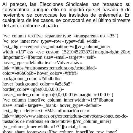
Al parecer, las Elecciones Sindicales han retrasado su
convocatoria, aunque ello no impidió que el pasado 6 de
noviembre se convocase los traslados de enfermería. En
cualquiera de los casos, se convocará en el último trimestre
del año, conforme al pacto.
[/vc_column_text][vc_separator type=»transparent» up=»35″]
[vc_row_inner row_type=»row» type=»full_width»
text_align=»center» css_animation=»»][vc_column_inner
width=»1/3″ css=».vc_custom_1521045293872{margin-right: 20px
!important;}»][button size=»small» target=»_self»
hover_type=»default» text=»Volver atrás »
link=»https://matronasextremadura.org/actualidad»
color=»#6b6b6b» hover_color=»#ffffff»
background_color=»#dbdbdb»
hover_background_color=»#a5a5a5″
border_color=»rgba(0,0,0,0.01)»
hover_border_color=»rgba(0,0,0,0.01)» margin=»0 0 0 0″]
[/vc_column_inner][vc_column_inner width=»1/3″][button
size=»small» target=»_blank» hover_type=»default»
text_align=»left» text=»Más información en: »
link=»http://www.simaes.org/extremadura-convocara-concurso-de-
traslados-de-matronas-en-diciembre/»][/vc_column_inner]
[vc_column_inner width=»1/3″][social_share
show_share_icon=»yes»][/vc_column_inner][/vc_row_inner]