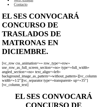
Web Amigas
Contacto
EL SES CONVOCARÁ
CONCURSO DE
TRASLADOS DE
MATRONAS EN
DICIEMBRE.
[vc_row css_animation=»» row_type=»row»
use_row_as_full_screen_section=»no» type=»full_width»
angled_section=»no» text_align=»left»
background_image_as_pattern=»without_pattern»][vc_column
width=»1/2″][vc_separator type=»transparent» up=»35″]
[vc_column_text]
EL SES CONVOCARÁ
CONCURSO DE