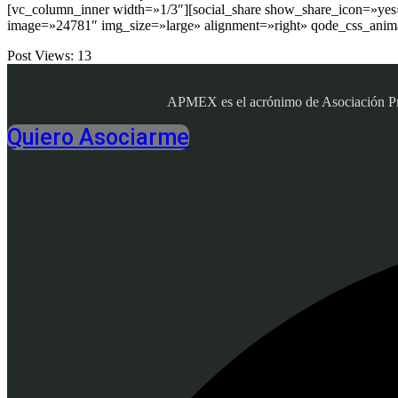
[vc_column_inner width=»1/3″][social_share show_share_icon=»yes
image=»24781″ img_size=»large» alignment=»right» qode_css_anima
Post Views:
13
APMEX es el acrónimo de Asociación Profe
Quiero Asociarme