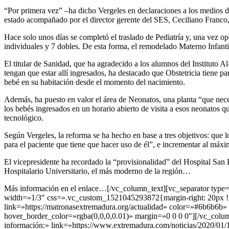
“Por primera vez” –ha dicho Vergeles en declaraciones a los medios d
estado acompañado por el director gerente del SES, Ceciliano Franco, 
Hace solo unos días se completó el traslado de Pediatría y, una vez op
individuales y 7 dobles. De esta forma, el remodelado Materno Infantil 
El titular de Sanidad, que ha agradecido a los alumnos del Instituto 
tengan que estar allí ingresados, ha destacado que Obstetricia tiene pa
bebé en su habitación desde el momento del nacimiento.
Además, ha puesto en valor el área de Neonatos, una planta “que nece
los bebés ingresados en un horario abierto de visita a esos neonatos 
tecnológico.
Según Vergeles, la reforma se ha hecho en base a tres objetivos: que l
para el paciente que tiene que hacer uso de él”, e incrementar al máxi
El vicepresidente ha recordado la “provisionalidad” del Hospital San
Hospitalario Universitario, el más moderno de la región…
Más información en el enlace…[/vc_column_text][vc_separator typ
width=»1/3″ css=».vc_custom_1521045293872{margin-right: 20px !imp
link=»https://matronasextremadura.org/actualidad» color=»#6b6b6
hover_border_color=»rgba(0,0,0,0.01)» margin=»0 0 0 0″][/vc_colum
información:» link=»https://www.extremadura.com/noticias/2020/01/16