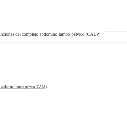
funciones del complejo abdomino-lumbo-pélvico (CALP)
ejo abdomino-lumbo-pélvico (CALP)