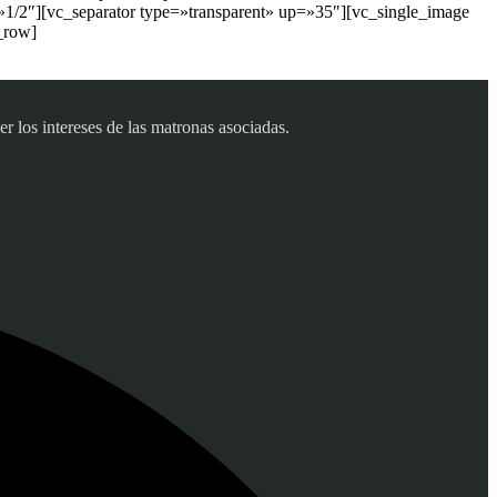
1/2″][vc_separator type=»transparent» up=»35″][vc_single_image
_row]
 los intereses de las matronas asociadas.