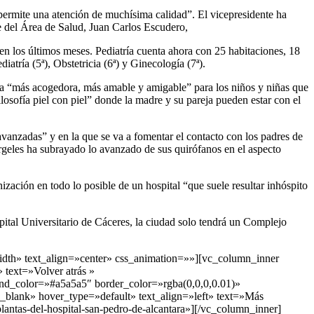
permite una atención de muchísima calidad”. El vicepresidente ha
te del Área de Salud, Juan Carlos Escudero,
 en los últimos meses. Pediatría cuenta ahora con 25 habitaciones, 18
atría (5ª), Obstetricia (6ª) y Ginecología (7ª).
dola “más acogedora, más amable y amigable” para los niños y niñas que
filosofía piel con piel” donde la madre y su pareja pueden estar con el
vanzadas” y en la que se va a fomentar el contacto con los padres de
ergeles ha subrayado lo avanzado de sus quirófanos en el aspecto
ización en todo lo posible de un hospital “que suele resultar inhóspito
pital Universitario de Cáceres, la ciudad solo tendrá un Complejo
dth» text_align=»center» css_animation=»»][vc_column_inner
 text=»Volver atrás »
nd_color=»#a5a5a5″ border_color=»rgba(0,0,0,0.01)»
_blank» hover_type=»default» text_align=»left» text=»Más
lantas-del-hospital-san-pedro-de-alcantara»][/vc_column_inner]