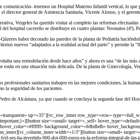
e comunicación- tenemos un Hospital Materno Infantil vertical, lo que 
el director general de Asistencia Sanitaria, Vicente Alonso, y el geren
erativa, Vergeles ha querido visitar al completo las reformas efectuadas
del hospital cacereño se distribuye en cuatro plantas: Neonatos (4ª), Pedi
Al-Qázeres haber decorado las paredes de la planta de Pediatría hacién
ritorios nuevos “adaptados a la realidad actual del parto” y permite la “
sitaba una remodelación desde hace años” y ahora es una “de las más a
que están en una situación más delicada. De la planta de Ginecología, V
os profesionales sanitarios trabajen en las mejores condiciones, la human
mo la seguridad de los pacientes.
 Pedro de Alcántara, ya que cuando se concluya la segunda fase del Hos
e=»transparent» up=»35″][vc_row_inner row_type=»row» type=»full_wi
ortant;}»][button size=»small» target=»_self» hover_type=»default»
b» hover_color=»#ffffff» background_color=»#dbdbdb» hover_backgrou
n_inner][vc_column_inner width=»1/3″][button size=»small» target=»
/el-ses-ha-invertido-900-dot-000-euros-en-la-reforma-integral-de-las-p