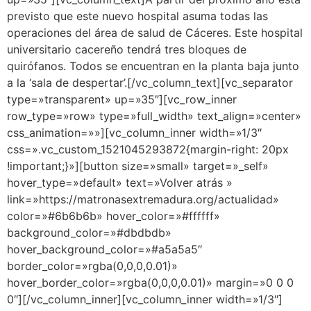
previsto que este nuevo hospital asuma todas las
operaciones del área de salud de Cáceres. Este hospital
universitario cacereño tendrá tres bloques de
quirófanos. Todos se encuentran en la planta baja junto
a la ‘sala de despertar’.[/vc_column_text][vc_separator
type=»transparent» up=»35″][vc_row_inner
row_type=»row» type=»full_width» text_align=»center»
css_animation=»»][vc_column_inner width=»1/3″
css=».vc_custom_1521045293872{margin-right: 20px
!important;}»][button size=»small» target=»_self»
hover_type=»default» text=»Volver atrás »
link=»https://matronasextremadura.org/actualidad»
color=»#6b6b6b» hover_color=»#ffffff»
background_color=»#dbdbdb»
hover_background_color=»#a5a5a5″
border_color=»rgba(0,0,0,0.01)»
hover_border_color=»rgba(0,0,0,0.01)» margin=»0 0 0
0″][/vc_column_inner][vc_column_inner width=»1/3″]