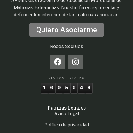
APMEX es el acrónimo de Asociación Profesional de
Matronas Extremeñas. Nuestro fin es representar y
defender los intereses de las matronas asociadas.
Quiero Asociarme
Redes Sociales
VISITAS TOTALES
1
0
0
5
0
4
6
Páginas Legales
Aviso Legal
Política de privacidad