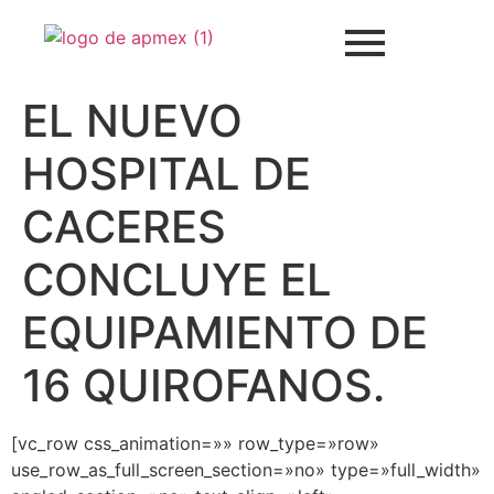
EL NUEVO
HOSPITAL DE
CACERES
CONCLUYE EL
EQUIPAMIENTO DE
16 QUIROFANOS.
[vc_row css_animation=»» row_type=»row»
use_row_as_full_screen_section=»no» type=»full_width»