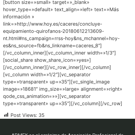
[button size=»small» target=»_blank»
hover_type=»default» text_align=»left» text=»Más
información »
link=»http://www.hoy.es/caceres/concluye-
equipamiento-quirofanos-20180612213609-
nt.html#ns_campaign=rrss-hoy&ns_mchannel=hoy-
es&ns_source=fb&ns_linkname=caceres_8″]
[/vc_column_inner][vc_column_inner width=»1/3″]
[social_share show_share_icon=»yes»]
[/vc_column_inner][/vc_row_inner][/vc_column]
[vc_column width=»1/2″][vc_separator
type=»transparent» up=»35″][vc_single_image
image=»18681″ img_size=»large» alignment=»right»
qode_css_animation=»»][vc_separator
type=»transparent» up=»35″][/vc_column][/vc_row]
Post Views:
35