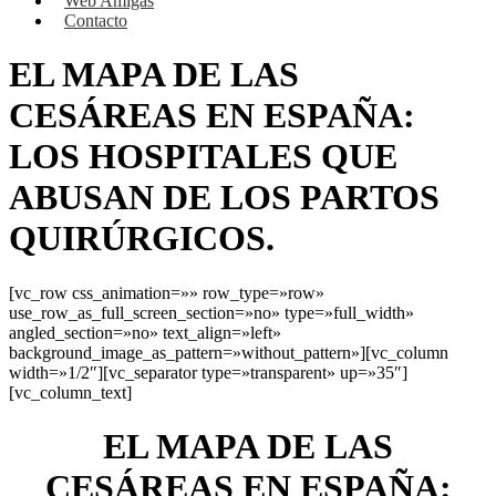
Web Amigas
Contacto
EL MAPA DE LAS
CESÁREAS EN ESPAÑA:
LOS HOSPITALES QUE
ABUSAN DE LOS PARTOS
QUIRÚRGICOS.
[vc_row css_animation=»» row_type=»row»
use_row_as_full_screen_section=»no» type=»full_width»
angled_section=»no» text_align=»left»
background_image_as_pattern=»without_pattern»][vc_column
width=»1/2″][vc_separator type=»transparent» up=»35″]
[vc_column_text]
EL MAPA DE LAS
CESÁREAS EN ESPAÑA: