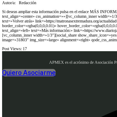
Autor/a: Redacción
Si deseas ampliar esta información pulsa en el enlace MÁS INFO
text_align=»center» css_animation=»»][vc_column_inner width=»1/3
text=»Volver atrás» link=»https://matronasextremadura.org/actual
border_color=»rgba(0,0,0,0.01)» hover_border_color=»rgba(0,0,0,0
text_align=»left» text=»Más información:» link=»https://www.diarioj
[vc_column_inner width=»1/3″][social_share show_share_icon=»yes
image=»31803″ img_size=»large» alignment=»right» qode_css_anima
Post Views:
17
APMEX es el acrónimo de Asociación Profe
Quiero Asociarme