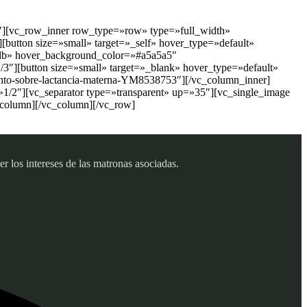
″][vc_row_inner row_type=»row» type=»full_width»
button size=»small» target=»_self» hover_type=»default»
dbdb» hover_background_color=»#a5a5a5″
3″][button size=»small» target=»_blank» hover_type=»default»
amiento-sobre-lactancia-materna-YM8538753″][/vc_column_inner]
1/2″][vc_separator type=»transparent» up=»35″][vc_single_image
_column][/vc_column][/vc_row]
 los intereses de las matronas asociadas.