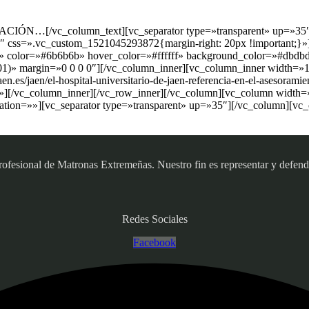
RMACIÓN…[/vc_column_text][vc_separator type=»transparent» up=»35
″ css=».vc_custom_1521045293872{margin-right: 20px !important;}»][
idad» color=»#6b6b6b» hover_color=»#ffffff» background_color=»#db
.01)» margin=»0 0 0 0″][/vc_column_inner][vc_column_inner width=»1/
aen.es/jaen/el-hospital-universitario-de-jaen-referencia-en-el-asesor
»][/vc_column_inner][/vc_row_inner][/vc_column][vc_column width=»
tion=»»][vc_separator type=»transparent» up=»35″][/vc_column][vc
sional de Matronas Extremeñas. Nuestro fin es representar y defender
Redes Sociales
Facebook