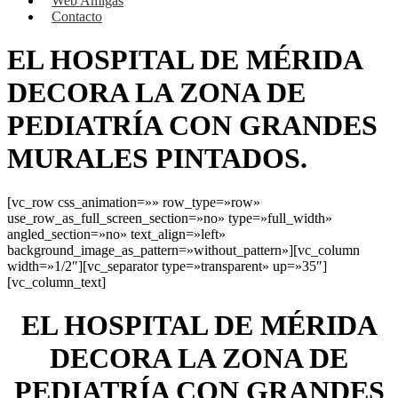
Web Amigas
Contacto
EL HOSPITAL DE MÉRIDA
DECORA LA ZONA DE
PEDIATRÍA CON GRANDES
MURALES PINTADOS.
[vc_row css_animation=»» row_type=»row»
use_row_as_full_screen_section=»no» type=»full_width»
angled_section=»no» text_align=»left»
background_image_as_pattern=»without_pattern»][vc_column
width=»1/2″][vc_separator type=»transparent» up=»35″]
[vc_column_text]
EL HOSPITAL DE MÉRIDA
DECORA LA ZONA DE
PEDIATRÍA CON GRANDES