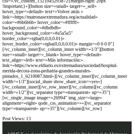
css=».vc_custom_1521045293872{margin-right: 20px
!important;}»][button size=»small» target=»_self»
hover_type=»default» text=»Volver atrás »
link=»https://matronasextremadura.org/actualidad»
color=»#6b6b6b» hover_color=»#ffffff»
background_color=»#dbdbdb»
hover_background_color=»#a5a5a5″
border_color=»rgba(0,0,0,0.01)»
hover_border_color=»rgba(0,0,0,0.01)» margin=»0 0 0 0″]
[/vc_column_inner][vc_column_inner width=»1/3″][button
size=»small» target=»_blank» hover_type=»default»
text_align=»left» text=»Más información:»
link=»https://www.eldiario.es/extremadura/sociedad/hospital-
merida-decora-zona-pediatria-grandes-murales-
pintados_1_6210087.html»][/vc_column_inner][vc_column_inner
width=»1/3″][social_share show_share_icon=»yes»]
[/vc_column_inner][/vc_row_inner][/vc_column][vc_column
width=»1/2″][vc_separator type=»transparent» up=»35″]
[vc_single_image image=»26994″ img_size=»large»
alignment=»right» qode_css_animation=»»][vc_separator
type=»transparent» up=»35″][/vc_column][/vc_row]
Post Views:
13