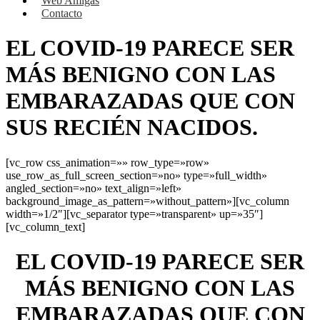
Web Amigas
Contacto
EL COVID-19 PARECE SER
MÁS BENIGNO CON LAS
EMBARAZADAS QUE CON
SUS RECIÉN NACIDOS.
[vc_row css_animation=»» row_type=»row»
use_row_as_full_screen_section=»no» type=»full_width»
angled_section=»no» text_align=»left»
background_image_as_pattern=»without_pattern»][vc_column
width=»1/2″][vc_separator type=»transparent» up=»35″]
[vc_column_text]
EL COVID-19 PARECE SER
MÁS BENIGNO CON LAS
EMBARAZADAS QUE CON