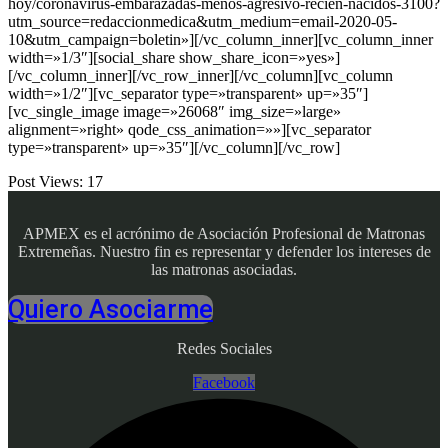
hoy/coronavirus-embarazadas-menos-agresivo-recien-nacidos-3100?
utm_source=redaccionmedica&utm_medium=email-2020-05-
10&utm_campaign=boletin»][/vc_column_inner][vc_column_inner
width=»1/3″][social_share show_share_icon=»yes»]
[/vc_column_inner][/vc_row_inner][/vc_column][vc_column
width=»1/2″][vc_separator type=»transparent» up=»35″]
[vc_single_image image=»26068″ img_size=»large»
alignment=»right» qode_css_animation=»»][vc_separator
type=»transparent» up=»35″][/vc_column][/vc_row]
Post Views:
17
APMEX es el acrónimo de Asociación Profesional de Matronas
Extremeñas. Nuestro fin es representar y defender los intereses de
las matronas asociadas.
Quiero Asociarme
Redes Sociales
Facebook