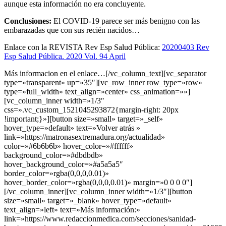
aunque esta información no era concluyente.
Conclusiones:
El COVID-19 parece ser más benigno con las
embarazadas que con sus recién nacidos…
Enlace con la REVISTA Rev Esp Salud Pública:
20200403 Rev
Esp Salud Pública. 2020 Vol. 94 April
Más informacion en el enlace…[/vc_column_text][vc_separator
type=»transparent» up=»35″][vc_row_inner row_type=»row»
type=»full_width» text_align=»center» css_animation=»»]
[vc_column_inner width=»1/3″
css=».vc_custom_1521045293872{margin-right: 20px
!important;}»][button size=»small» target=»_self»
hover_type=»default» text=»Volver atrás »
link=»https://matronasextremadura.org/actualidad»
color=»#6b6b6b» hover_color=»#ffffff»
background_color=»#dbdbdb»
hover_background_color=»#a5a5a5″
border_color=»rgba(0,0,0,0.01)»
hover_border_color=»rgba(0,0,0,0.01)» margin=»0 0 0 0″]
[/vc_column_inner][vc_column_inner width=»1/3″][button
size=»small» target=»_blank» hover_type=»default»
text_align=»left» text=»Más información:»
link=»https://www.redaccionmedica.com/secciones/sanidad-