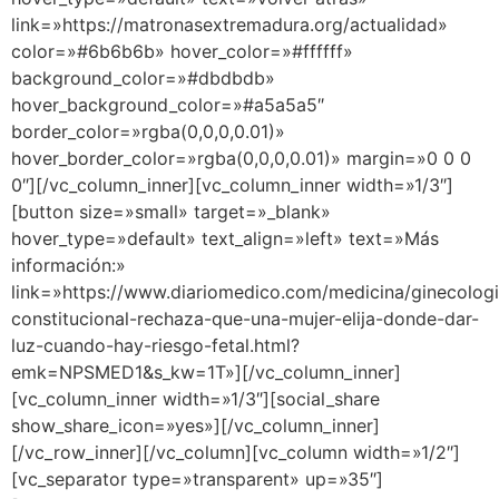
link=»https://matronasextremadura.org/actualidad»
color=»#6b6b6b» hover_color=»#ffffff»
background_color=»#dbdbdb»
hover_background_color=»#a5a5a5″
border_color=»rgba(0,0,0,0.01)»
hover_border_color=»rgba(0,0,0,0.01)» margin=»0 0 0
0″][/vc_column_inner][vc_column_inner width=»1/3″]
[button size=»small» target=»_blank»
hover_type=»default» text_align=»left» text=»Más
información:»
link=»https://www.diariomedico.com/medicina/ginecologi
constitucional-rechaza-que-una-mujer-elija-donde-dar-
luz-cuando-hay-riesgo-fetal.html?
emk=NPSMED1&s_kw=1T»][/vc_column_inner]
[vc_column_inner width=»1/3″][social_share
show_share_icon=»yes»][/vc_column_inner]
[/vc_row_inner][/vc_column][vc_column width=»1/2″]
[vc_separator type=»transparent» up=»35″]