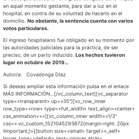
en aquel momento gestante, para dar a luz en el
hospital, en contra de su voluntad de hacerlo en el
domicilio.
No obstante, la sentencia cuenta con varios
votos particulares.
El ingreso hospitalario fue obligado en su momento por
las autoridades judiciales para la práctica, de ser
preciso, de un parto inducido.
Los hechos tuvieron
lugar en octubre de 2019…
Autor/a:
Covadonga Díaz
Si deseas ampliar esta información pulsa en el enlace
MÁS INFORMACIÓN…[/vc_column_text][vc_separator
type=»transparent» up=»35″][vc_row_inner
row_type=»row» type=»full_width» text_align=»center»
css_animation=»»][vc_column_inner width=»1/3″
css=».vc_custom_1521045293872{margin-right: 20px
!important;}»][button size=»small» target=»_self»
hover_type=»default» text=»Volver atrás»