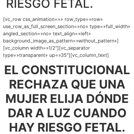
RIESGO FETAL.
[vc_row css_animation=»» row_type=»row»
use_row_as_full_screen_section=»no» type=»full_width»
angled_section=»no» text_align=»left»
background_image_as_pattern=»without_pattern»]
[vc_column width=»1/2″][vc_separator
type=»transparent» up=»35″][vc_column_text]
EL CONSTITUCIONAL
RECHAZA QUE UNA
MUJER ELIJA DÓNDE
DAR A LUZ CUANDO
HAY RIESGO FETAL.