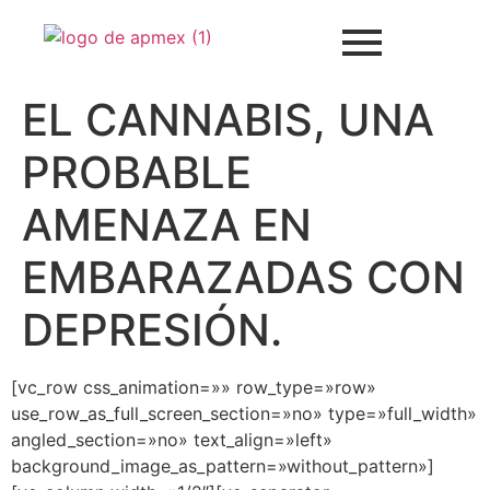
EL CANNABIS, UNA
PROBABLE
AMENAZA EN
EMBARAZADAS CON
DEPRESIÓN.
[vc_row css_animation=»» row_type=»row»
use_row_as_full_screen_section=»no» type=»full_width»
angled_section=»no» text_align=»left»
background_image_as_pattern=»without_pattern»]