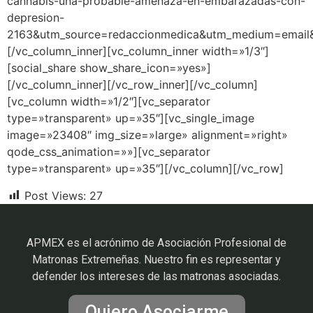
cannabis-una-probable-amenaza-en-embarazadas-con-
depresion-
2163&utm_source=redaccionmedica&utm_medium=email&
[/vc_column_inner][vc_column_inner width=»1/3″]
[social_share show_share_icon=»yes»]
[/vc_column_inner][/vc_row_inner][/vc_column]
[vc_column width=»1/2″][vc_separator
type=»transparent» up=»35″][vc_single_image
image=»23408″ img_size=»large» alignment=»right»
qode_css_animation=»»][vc_separator
type=»transparent» up=»35″][/vc_column][/vc_row]
Post Views:
27
APMEX es el acrónimo de Asociación Profesional de
Matronas Extremeñas. Nuestro fin es representar y
defender los intereses de las matronas asociadas.
Quiero Asociarme