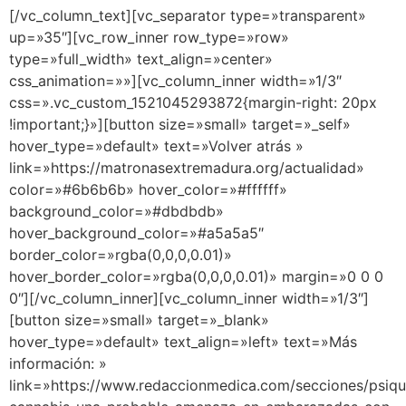
[/vc_column_text][vc_separator type=»transparent»
up=»35″][vc_row_inner row_type=»row»
type=»full_width» text_align=»center»
css_animation=»»][vc_column_inner width=»1/3″
css=».vc_custom_1521045293872{margin-right: 20px
!important;}»][button size=»small» target=»_self»
hover_type=»default» text=»Volver atrás »
link=»https://matronasextremadura.org/actualidad»
color=»#6b6b6b» hover_color=»#ffffff»
background_color=»#dbdbdb»
hover_background_color=»#a5a5a5″
border_color=»rgba(0,0,0,0.01)»
hover_border_color=»rgba(0,0,0,0.01)» margin=»0 0 0
0″][/vc_column_inner][vc_column_inner width=»1/3″]
[button size=»small» target=»_blank»
hover_type=»default» text_align=»left» text=»Más
información: »
link=»https://www.redaccionmedica.com/secciones/psiqui