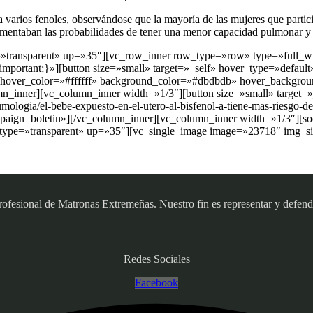
 varios fenoles, observándose que la mayoría de las mujeres que partic
mentaban las probabilidades de tener una menor capacidad pulmonar y p
e=»transparent» up=»35″][vc_row_inner row_type=»row» type=»full_wi
ortant;}»][button size=»small» target=»_self» hover_type=»default»
b» hover_color=»#ffffff» background_color=»#dbdbdb» hover_backgrou
n_inner][vc_column_inner width=»1/3″][button size=»small» target=»
logia/el-bebe-expuesto-en-el-utero-al-bisfenol-a-tiene-mas-riesgo-de-
=boletin»][/vc_column_inner][vc_column_inner width=»1/3″][soci
 type=»transparent» up=»35″][vc_single_image image=»23718″ img_si
sional de Matronas Extremeñas. Nuestro fin es representar y defender
Redes Sociales
Facebook