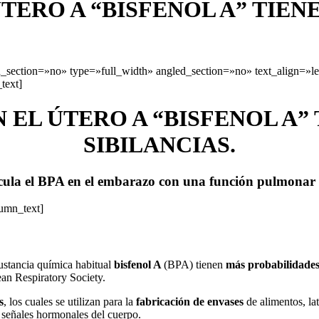
TERO A “BISFENOL A” TIEN
section=»no» type=»full_width» angled_section=»no» text_align=»l
text]
 EL ÚTERO A “BISFENOL A”
SIBILANCIAS.
cula el BPA en el embarazo con una función pulmonar de
lumn_text]
ustancia química habitual
bisfenol A
(BPA) tienen
más probabilidade
ean Respiratory Society.
s
, los cuales se utilizan para la
fabricación de envases
de alimentos, lat
s señales hormonales del cuerpo.