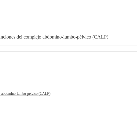
funciones del complejo abdomino-lumbo-pélvico (CALP)
ejo abdomino-lumbo-pélvico (CALP)