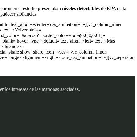
iparon en el estudio presentaban
niveles detectables
de BPA en la
adecer sibilancias.
dth» text_align=»center» css_animation=»»][vc_column_inner
 text=»Volver atrás »
nd_color=»#a5a5a5″ border_color=»rgba(0,0,0,0.01)»
_blank» hover_type=»default» text_align=»left» text=»Más
sibilancias-
al_share show_share_icon=»yes»][/vc_column_inner]
ze=»large» alignment=»right» qode_css_animation=»»][vc_separator
 los intereses de las matronas asociadas.