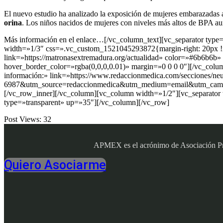
El nuevo estudio ha analizado la exposición de mujeres embarazadas a
orina
. Los niños nacidos de mujeres con niveles más altos de BPA au
Más información en el enlace…[/vc_column_text][vc_separator typ
width=»1/3″ css=».vc_custom_1521045293872{margin-right: 20px !imp
link=»https://matronasextremadura.org/actualidad» color=»#6b6b6
hover_border_color=»rgba(0,0,0,0.01)» margin=»0 0 0 0″][/vc_colum
información:» link=»https://www.redaccionmedica.com/secciones/neumo
6987&utm_source=redaccionmedica&utm_medium=email&utm_campaign
[/vc_row_inner][/vc_column][vc_column width=»1/2″][vc_separator
type=»transparent» up=»35″][/vc_column][/vc_row]
Post Views:
32
APMEX es el acrónimo de Asociación Profe
Quiero Asociarme