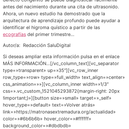
antes del nacimiento durante una cita de ultrasonido.
Ahora, un nuevo estudio ha demostrado que la
arquitectura de aprendizaje profundo puede ayudar a
identificar el higroma quístico a partir de las
ecografías
del primer trimestre…
Autor/a:
Redacción SaluDigital
Si deseas ampliar esta información pulsa en el enlace
MÁS INFORMACIÓN…[/vc_column_text][vc_separator
type=»transparent» up=»35″][vc_row_inner
row_type=»row» type=»full_width» text_align=»center»
css_animation=»»][vc_column_inner width=»1/3″
css=».vc_custom_1521045293872{margin-right: 20px
!important;}»][button size=»small» target=»_self»
hover_type=»default» text=»Volver atrás»
link=»https://matronasextremadura.org/actualidad»
color=»#6b6b6b» hover_color=»#ffffff»
background_color=»#dbdbdb»