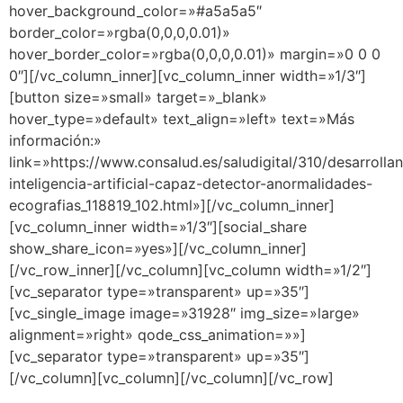
hover_background_color=»#a5a5a5″
border_color=»rgba(0,0,0,0.01)»
hover_border_color=»rgba(0,0,0,0.01)» margin=»0 0 0
0″][/vc_column_inner][vc_column_inner width=»1/3″]
[button size=»small» target=»_blank»
hover_type=»default» text_align=»left» text=»Más
información:»
link=»https://www.consalud.es/saludigital/310/desarrollan
inteligencia-artificial-capaz-detector-anormalidades-
ecografias_118819_102.html»][/vc_column_inner]
[vc_column_inner width=»1/3″][social_share
show_share_icon=»yes»][/vc_column_inner]
[/vc_row_inner][/vc_column][vc_column width=»1/2″]
[vc_separator type=»transparent» up=»35″]
[vc_single_image image=»31928″ img_size=»large»
alignment=»right» qode_css_animation=»»]
[vc_separator type=»transparent» up=»35″]
[/vc_column][vc_column][/vc_column][/vc_row]