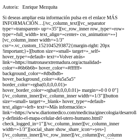
Autor/a: Enrique Mezquita
Si deseas ampliar esta información pulsa en el enlace MÁS
INFORMACIÓN…[/vc_column_text][vc_separator
type=»transparent» up=»35″][vc_row_inner row_type=»row»
type=»full_width» text_align=»center» css_animation=»»]
[vc_column_inner width=»1/3″
css=».vc_custom_1521045293872{margin-right: 20px
!important;}»][button size=»small» target=»_self»
hover_type=»default» text=»Volver atrás»
link=»https://matronasextremadura.org/actualidad»
color=»#6b6b6b» hover_color=»#ffffff»
background_color=»#dbdbdb»
hover_background_color=»#a5a5a5″
border_color=»rgba(0,0,0,0.01)»
hover_border_color=»rgba(0,0,0,0.01)» margin=»0 0 0 0″]
[/vc_column_inner][vc_column_inner width=»1/3″][button
size=»small» target=»_blank» hover_type=»default»
text_align=»left» text=»Más información:»
link=»https://www.diariomedico.com/medicina/ginecologia/desarrolla
y-definido-el-mapa-celular-del-utero-humano.html?
check_logged_in=1″][/vc_column_inner][vc_column_inner
width=»1/3″][social_share show_share_icon=»yes»]
[/vc_column_inner][/vc_row_inner][/vc_column][vc_column