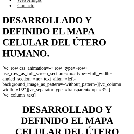
Web Amigas
Contacto
DESARROLLADO Y
DEFINIDO EL MAPA
CELULAR DEL ÚTERO
HUMANO.
[vc_row css_animation=»» row_type=»row»
use_row_as_full_screen_section=»no» type=»full_width»
angled_section=»no» text_align=»left»
background_image_as_pattern=»without_pattern»][vc_column
width=»1/2″][vc_separator type=»transparent» up=»35″]
[vc_column_text]
DESARROLLADO Y
DEFINIDO EL MAPA
CELULAR DEL ÚTERO