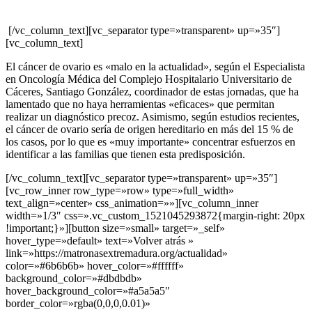
[/vc_column_text][vc_separator type=»transparent» up=»35″]
[vc_column_text]
El cáncer de ovario es «malo en la actualidad», según el Especialista
en Oncología Médica del Complejo Hospitalario Universitario de
Cáceres, Santiago González, coordinador de estas jornadas, que ha
lamentado que no haya herramientas «eficaces» que permitan
realizar un diagnóstico precoz. Asimismo, según estudios recientes,
el cáncer de ovario sería de origen hereditario en más del 15 % de
los casos, por lo que es «muy importante» concentrar esfuerzos en
identificar a las familias que tienen esta predisposición.
[/vc_column_text][vc_separator type=»transparent» up=»35″]
[vc_row_inner row_type=»row» type=»full_width»
text_align=»center» css_animation=»»][vc_column_inner
width=»1/3″ css=».vc_custom_1521045293872{margin-right: 20px
!important;}»][button size=»small» target=»_self»
hover_type=»default» text=»Volver atrás »
link=»https://matronasextremadura.org/actualidad»
color=»#6b6b6b» hover_color=»#ffffff»
background_color=»#dbdbdb»
hover_background_color=»#a5a5a5″
border_color=»rgba(0,0,0,0.01)»