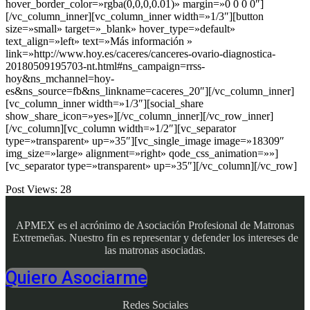
hover_border_color=»rgba(0,0,0,0.01)» margin=»0 0 0 0″]
[/vc_column_inner][vc_column_inner width=»1/3″][button
size=»small» target=»_blank» hover_type=»default»
text_align=»left» text=»Más información »
link=»http://www.hoy.es/caceres/canceres-ovario-diagnostica-
20180509195703-nt.html#ns_campaign=rrss-
hoy&ns_mchannel=hoy-
es&ns_source=fb&ns_linkname=caceres_20″][/vc_column_inner]
[vc_column_inner width=»1/3″][social_share
show_share_icon=»yes»][/vc_column_inner][/vc_row_inner]
[/vc_column][vc_column width=»1/2″][vc_separator
type=»transparent» up=»35″][vc_single_image image=»18309″
img_size=»large» alignment=»right» qode_css_animation=»»]
[vc_separator type=»transparent» up=»35″][/vc_column][/vc_row]
Post Views:
28
APMEX es el acrónimo de Asociación Profesional de Matronas
Extremeñas. Nuestro fin es representar y defender los intereses de
las matronas asociadas.
Quiero Asociarme
Redes Sociales