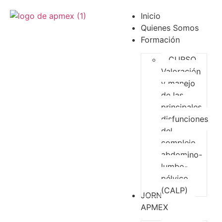
Inicio
Quienes Somos
Formación
CURSO
Valoración
y manejo
de las
principales
disfunciones
del
complejo
abdomino-
lumbo-
pélvico
(CALP)
JORNADAS
APMEX