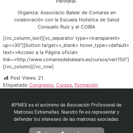
Perinatal.
Organiza: Associacìo Balear de Comares en
colaboración con la Escuela Holistica de Salud
Consuelo Ruiz y el COIBA
[/vc_column_text][vc_separator type=»transparent»
up=»30″][button target=»_blank» hover_type=»default»
text=»Acceso a la Página oficial»
link=»http://www.comaresdebalears.es/cursos/ver/150″]
[/vc_column][/vc_row]
Post Views:
21
Etiquetado
Congresos
,
Cursos
,
Formación
APMEX es el acrónimo de Asociación Profesional de
Matronas Extremeñas. Nuestro fin es representar y
defender los intereses de las matronas asociadas.