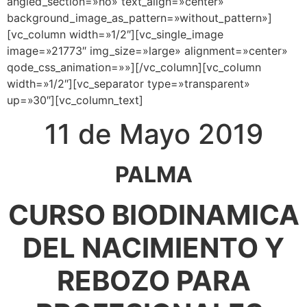
angled_section=»no» text_align=»center»
background_image_as_pattern=»without_pattern»]
[vc_column width=»1/2″][vc_single_image
image=»21773″ img_size=»large» alignment=»center»
qode_css_animation=»»][/vc_column][vc_column
width=»1/2″][vc_separator type=»transparent»
up=»30″][vc_column_text]
11 de Mayo 2019
PALMA
CURSO BIODINAMICA
DEL NACIMIENTO Y
REBOZO PARA