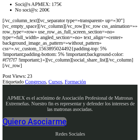
Soci@s APMEX: 175€
No soci@s: 200€
[/vc_column_text][vc_separator type=»transparent» up=»30″]
[vc_empty_space][/vc_column][/vc_row][vc_row css_animation=»»
row_type=»row» use_row_as_full_screen_section=»no»
type=»full_width» angled_section=»no» text_align=»center»
background_image_as_pattern=»without_pattern»
css=».vc_custom_1563895024492{padding-top: 5%
!important;padding-bottom: 5% !important;background-color:
#f7f7f7 !important;}»][vc_column][social_share_list][/vc_column]
[/vc_row]
Post Views:
23
Etiquetado
Congresos
,
Cursos
,
Formación
APMEX es el acrónimo de Asociación Profesional de Matronas
Extremeñas. Nuestro fin es representar y defender los intereses de
las matronas asociadas.
Quiero Asociarme
Redes Sociales