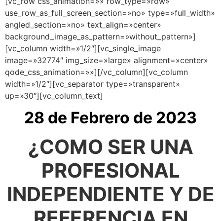
[vc_row css_animation=»» row_type=»row»
use_row_as_full_screen_section=»no» type=»full_width»
angled_section=»no» text_align=»center»
background_image_as_pattern=»without_pattern»]
[vc_column width=»1/2″][vc_single_image
image=»32774″ img_size=»large» alignment=»center»
qode_css_animation=»»][/vc_column][vc_column
width=»1/2″][vc_separator type=»transparent»
up=»30″][vc_column_text]
28 de Febrero de 2023
¿COMO SER UNA
PROFESIONAL
INDEPENDIENTE Y DE
REFERENCIA EN