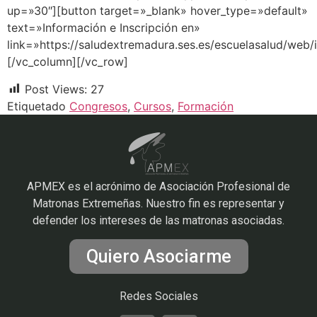
up=»30″][button target=»_blank» hover_type=»default»
text=»Información e Inscripción en»
link=»https://saludextremadura.ses.es/escuelasalud/web/i
[/vc_column][/vc_row]
Post Views:
27
Etiquetado
Congresos
,
Cursos
,
Formación
APMEX es el acrónimo de Asociación Profesional de
Matronas Extremeñas. Nuestro fin es representar y
defender los intereses de las matronas asociadas.
Quiero Asociarme
Redes Sociales