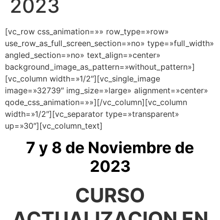
2023
[vc_row css_animation=»» row_type=»row»
use_row_as_full_screen_section=»no» type=»full_width»
angled_section=»no» text_align=»center»
background_image_as_pattern=»without_pattern»]
[vc_column width=»1/2″][vc_single_image
image=»32739″ img_size=»large» alignment=»center»
qode_css_animation=»»][/vc_column][vc_column
width=»1/2″][vc_separator type=»transparent»
up=»30″][vc_column_text]
7 y 8 de Noviembre de
2023
CURSO
ACTUALIZACION EN