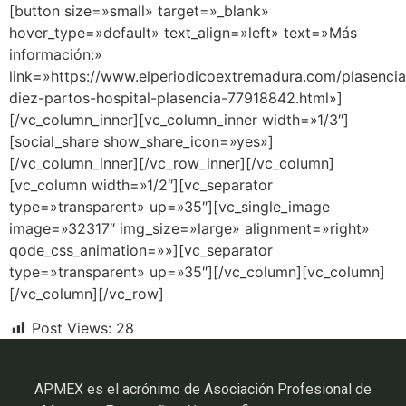
[button size=»small» target=»_blank»
hover_type=»default» text_align=»left» text=»Más
información:»
link=»https://www.elperiodicoextremadura.com/plasencia
diez-partos-hospital-plasencia-77918842.html»]
[/vc_column_inner][vc_column_inner width=»1/3″]
[social_share show_share_icon=»yes»]
[/vc_column_inner][/vc_row_inner][/vc_column]
[vc_column width=»1/2″][vc_separator
type=»transparent» up=»35″][vc_single_image
image=»32317″ img_size=»large» alignment=»right»
qode_css_animation=»»][vc_separator
type=»transparent» up=»35″][/vc_column][vc_column]
[/vc_column][/vc_row]
Post Views:
28
APMEX es el acrónimo de Asociación Profesional de