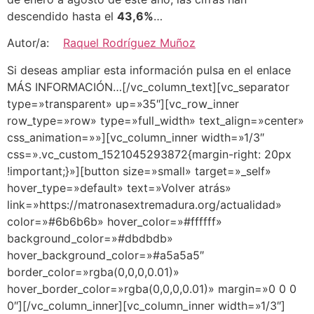
descendido hasta el
43,6%
…
Autor/a:
Raquel Rodríguez Muñoz
Si deseas ampliar esta información pulsa en el enlace
MÁS INFORMACIÓN…[/vc_column_text][vc_separator
type=»transparent» up=»35″][vc_row_inner
row_type=»row» type=»full_width» text_align=»center»
css_animation=»»][vc_column_inner width=»1/3″
css=».vc_custom_1521045293872{margin-right: 20px
!important;}»][button size=»small» target=»_self»
hover_type=»default» text=»Volver atrás»
link=»https://matronasextremadura.org/actualidad»
color=»#6b6b6b» hover_color=»#ffffff»
background_color=»#dbdbdb»
hover_background_color=»#a5a5a5″
border_color=»rgba(0,0,0,0.01)»
hover_border_color=»rgba(0,0,0,0.01)» margin=»0 0 0
0″][/vc_column_inner][vc_column_inner width=»1/3″]