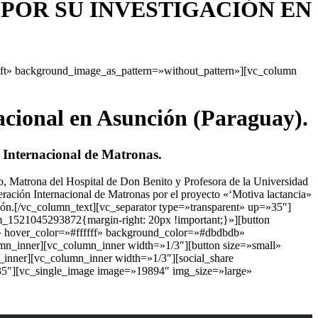
POR SU INVESTIGACIÓN EN
eft» background_image_as_pattern=»without_pattern»][vc_column
cional en Asunción (Paraguay).
 Internacional de Matronas.
, Matrona del Hospital de Don Benito y Profesora de la Universidad
ción Internacional de Matronas por el proyecto «‘Motiva lactancia»
ción.[/vc_column_text][vc_separator type=»transparent» up=»35″]
_1521045293872{margin-right: 20px !important;}»][button
6b» hover_color=»#ffffff» background_color=»#dbdbdb»
mn_inner][vc_column_inner width=»1/3″][button size=»small»
n_inner][vc_column_inner width=»1/3″][social_share
35″][vc_single_image image=»19894″ img_size=»large»