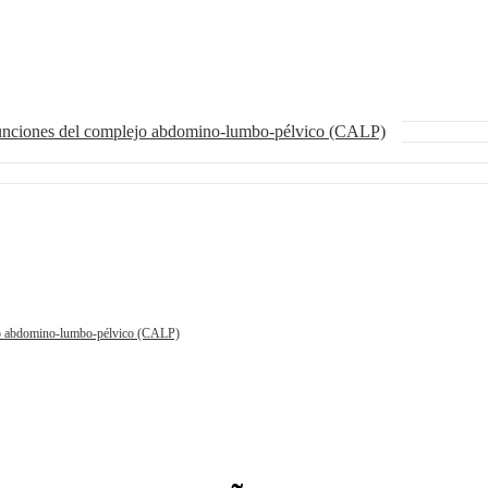
funciones del complejo abdomino-lumbo-pélvico (CALP)
ejo abdomino-lumbo-pélvico (CALP)