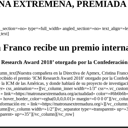
NA EXTREMEÑA, PREMIADA 
section=»no» type=»full_width» angled_section=»no» text_align=»l
text]
 Franco recibe un premio interna
 Research Award 2018’ otorgado por la Confederación
mn_text]Nuestra compañera en la Directiva de Apmex, Cristina Franco
cibido el premio ‘ICM Research Award 2018’ otorgado por la Confedera
 la ICM de las Américas, y donde hablará de su proyecto de investiga
er» css_animation=»»][vc_column_inner width=»1/3″ css=».vc_custom
ás » link=»https://matronasextremadura.org/actualidad» color=»#6b6b
 hover_border_color=»rgba(0,0,0,0.01)» margin=»0 0 0 0″][/vc_colu
nformación en: » link=»https://matronasextremadura.org/»][/vc_colum
umn][vc_column width=»1/2″][vc_separator type=»transparent» up=»
sparent» up=»35″][/vc_column][/vc_row]