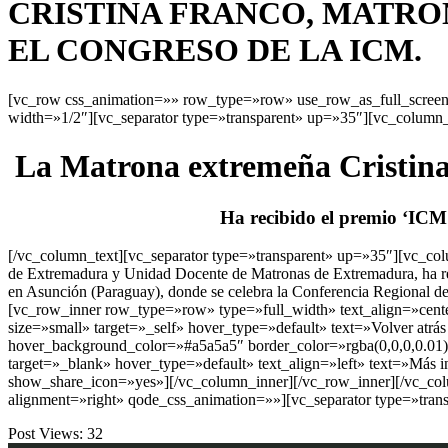
CRISTINA FRANCO, MATRO
EL CONGRESO DE LA ICM.
[vc_row css_animation=»» row_type=»row» use_row_as_full_screen_
width=»1/2″][vc_separator type=»transparent» up=»35″][vc_column_
La Matrona extremeña Cristina
Ha recibido el premio ‘ICM
[/vc_column_text][vc_separator type=»transparent» up=»35″][vc_colu
de Extremadura y Unidad Docente de Matronas de Extremadura, ha re
en Asunción (Paraguay), donde se celebra la Conferencia Regional de
[vc_row_inner row_type=»row» type=»full_width» text_align=»cent
size=»small» target=»_self» hover_type=»default» text=»Volver atr
hover_background_color=»#a5a5a5″ border_color=»rgba(0,0,0,0.01)»
target=»_blank» hover_type=»default» text_align=»left» text=»Más i
show_share_icon=»yes»][/vc_column_inner][/vc_row_inner][/vc_col
alignment=»right» qode_css_animation=»»][vc_separator type=»tran
Post Views:
32