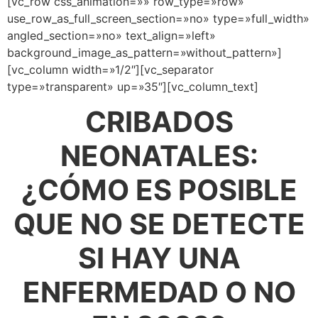
[vc_row css_animation=»» row_type=»row»
use_row_as_full_screen_section=»no» type=»full_width»
angled_section=»no» text_align=»left»
background_image_as_pattern=»without_pattern»]
[vc_column width=»1/2″][vc_separator
type=»transparent» up=»35″][vc_column_text]
CRIBADOS
NEONATALES:
¿CÓMO ES POSIBLE
QUE NO SE DETECTE
SI HAY UNA
ENFERMEDAD O NO