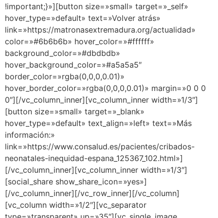
!important;}»][button size=»small» target=»_self»
hover_type=»default» text=»Volver atrás»
link=»https://matronasextremadura.org/actualidad»
color=»#6b6b6b» hover_color=»#ffffff»
background_color=»#dbdbdb»
hover_background_color=»#a5a5a5″
border_color=»rgba(0,0,0,0.01)»
hover_border_color=»rgba(0,0,0,0.01)» margin=»0 0 0
0″][/vc_column_inner][vc_column_inner width=»1/3″]
[button size=»small» target=»_blank»
hover_type=»default» text_align=»left» text=»Más
información:»
link=»https://www.consalud.es/pacientes/cribados-
neonatales-inequidad-espana_125367_102.html»]
[/vc_column_inner][vc_column_inner width=»1/3″]
[social_share show_share_icon=»yes»]
[/vc_column_inner][/vc_row_inner][/vc_column]
[vc_column width=»1/2″][vc_separator
type=»transparent» up=»35″][vc_single_image