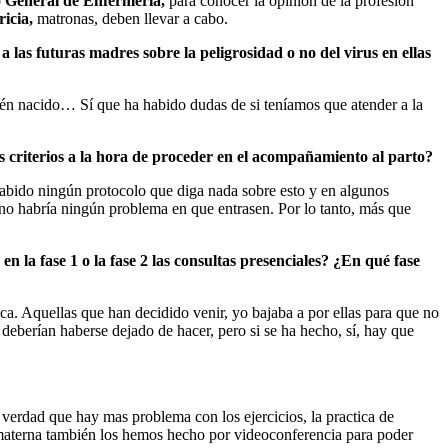
 General de Enfermería,
para conocer la opinión de la profesión
icia,
matronas, deben llevar a cabo.
las futuras madres sobre la peligrosidad o no del virus en ellas
cién nacido… Sí que ha habido dudas de si teníamos que atender a la
s criterios a la hora de proceder en el acompañamiento al parto?
 habido ningún protocolo que diga nada sobre esto y en algunos
no habría ningún problema en que entrasen. Por lo tanto, más que
la fase 1 o la fase 2 las consultas presenciales? ¿En qué fase
ica. Aquellas que han decidido venir, yo bajaba a por ellas para que no
eberían haberse dejado de hacer, pero si se ha hecho, sí, hay que
 verdad que hay mas problema con los ejercicios, la practica de
a materna también los hemos hecho por videoconferencia para poder