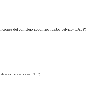
funciones del complejo abdomino-lumbo-pélvico (CALP)
ejo abdomino-lumbo-pélvico (CALP)