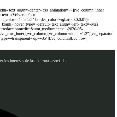
dth» text_align=»center» css_animation=»»][vc_column_inner
 text=»Volver atrás »
nd_color=»#a5a5a5″ border_color=»rgba(0,0,0,0.01)»
_blank» hover_type=»default» text_align=»left» text=»Más
urce=redaccionmedica&utm_medium=email-2020-05-
/vc_row_inner][/vc_column][vc_column width=»1/2″][vc_separator
 type=»transparent» up=»35″][/vc_column][/vc_row]
 los intereses de las matronas asociadas.