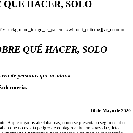
 QUÉ HACER, SOLO
eft» background_image_as_pattern=»without_pattern»][vc_column
OBRE QUÉ HACER, SOLO
úmero de personas que acudan
«
Enfermería.
10 de Mayo de 2020
iente. A qué órganos afectaba más, cómo se presentaba según edad o
aban que no existía peligro de contagio entre embarazada y feto