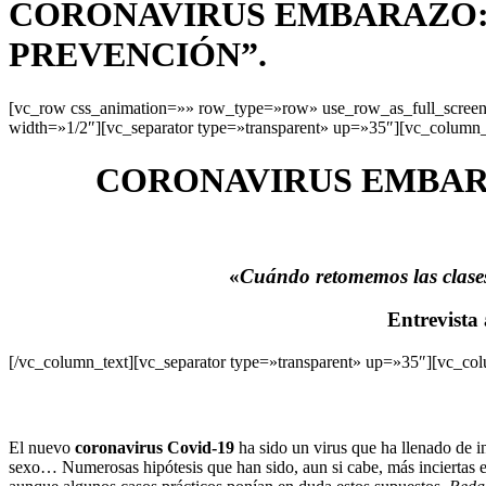
CORONAVIRUS EMBARAZO: 
PREVENCIÓN”.
[vc_row css_animation=»» row_type=»row» use_row_as_full_screen_
width=»1/2″][vc_separator type=»transparent» up=»35″][vc_column_
CORONAVIRUS EMBAR
«
Cuándo retomemos las clases
E
ntrevista
[/vc_column_text][vc_separator type=»transparent» up=»35″][vc_co
El nuevo
coronavirus Covid-19
ha sido un virus que ha llenado de i
sexo… Numerosas hipótesis que han sido, aun si cabe, más inciertas en