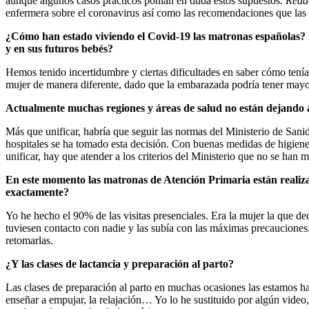
aunque algunos casos prácticos ponían en duda estos supuestos.
Reda
enfermera sobre el coronavirus así como las recomendaciones que las 
¿Cómo han estado viviendo el Covid-19 las matronas españolas? ¿H
y en sus futuros bebés?
Hemos tenido incertidumbre y ciertas dificultades en saber cómo tení
mujer de manera diferente, dado que la embarazada podría tener mayor
Actualmente muchas regiones y áreas de salud no están dejando ac
Más que unificar, habría que seguir las normas del Ministerio de Sani
hospitales se ha tomado esta decisión. Con buenas medidas de higien
unificar, hay que atender a los criterios del Ministerio que no se han
En este momento las matronas de Atención Primaria están realizan
exactamente?
Yo he hecho el 90% de las visitas presenciales. Era la mujer la que de
tuviesen contacto con nadie y las subía con las máximas precauciones
retomarlas.
¿Y las clases de lactancia y preparación al parto?
Las clases de preparación al parto en muchas ocasiones las estamos ha
enseñar a empujar, la relajación… Yo lo he sustituido por algún vide