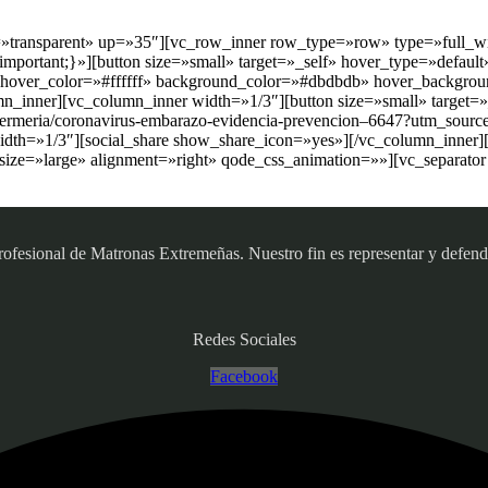
e=»transparent» up=»35″][vc_row_inner row_type=»row» type=»full_wi
ortant;}»][button size=»small» target=»_self» hover_type=»default»
b» hover_color=»#ffffff» background_color=»#dbdbdb» hover_backgrou
n_inner][vc_column_inner width=»1/3″][button size=»small» target=»
enfermeria/coronavirus-embarazo-evidencia-prevencion–6647?utm_so
th=»1/3″][social_share show_share_icon=»yes»][/vc_column_inner][
ize=»large» alignment=»right» qode_css_animation=»»][vc_separator
sional de Matronas Extremeñas. Nuestro fin es representar y defender
Redes Sociales
Facebook