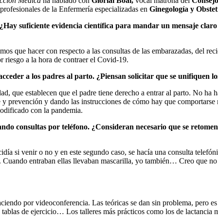
cción Médica
ha hablado con
Glorial Boal,
vocal matrona del
Consejo
profesionales de la Enfermería especializadas en
Ginegología y Obstetr
ay suficiente evidencia científica para mandar un mensaje claro a 
amos que hacer con respecto a las consultas de las embarazadas, del re
 riesgo a la hora de contraer el Covid-19.
ceder a los padres al parto. ¿Piensan solicitar que se unifiquen lo
dad, que establecen que el padre tiene derecho a entrar al parto. No ha
e y prevención y dando las instrucciones de cómo hay que comportarse 
 modificado con la pandemia.
do consultas por teléfono. ¿Consideran necesario que se retomen en 
cidía si venir o no y en este segundo caso, se hacía una consulta telefón
. Cuando entraban ellas llevaban mascarilla, yo también… Creo que no d
ciendo por videoconferencia. Las teóricas se dan sin problema, pero es
o, tablas de ejercicio… Los talleres más prácticos como los de lactanci