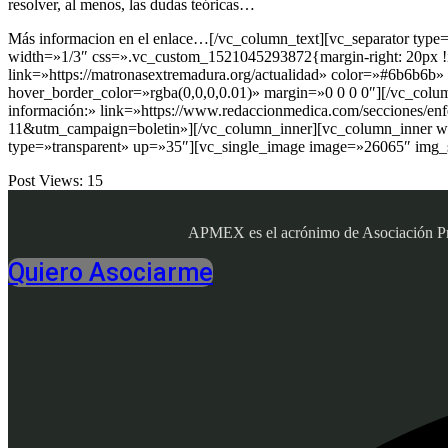
resolver, al menos, las dudas teóricas…
Más informacion en el enlace…[/vc_column_text][vc_separator typ
width=»1/3″ css=».vc_custom_1521045293872{margin-right: 20px !imp
link=»https://matronasextremadura.org/actualidad» color=»#6b6b6
hover_border_color=»rgba(0,0,0,0.01)» margin=»0 0 0 0″][/vc_colum
información:» link=»https://www.redaccionmedica.com/secciones/
11&utm_campaign=boletin»][/vc_column_inner][vc_column_inner wid
type=»transparent» up=»35″][vc_single_image image=»26065″ img_s
Post Views:
15
APMEX es el acrónimo de Asociación Profe
Quiero Asociarme