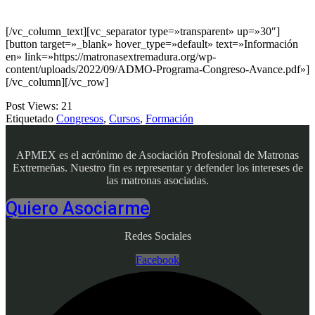
[/vc_column_text][vc_separator type=»transparent» up=»30″]
[button target=»_blank» hover_type=»default» text=»Información
en» link=»https://matronasextremadura.org/wp-
content/uploads/2022/09/ADMO-Programa-Congreso-Avance.pdf»]
[/vc_column][/vc_row]
Post Views:
21
Etiquetado
Congresos
,
Cursos
,
Formación
APMEX es el acrónimo de Asociación Profesional de Matronas
Extremeñas. Nuestro fin es representar y defender los intereses de
las matronas asociadas.
Quiero Asociarme
Redes Sociales
Facebook