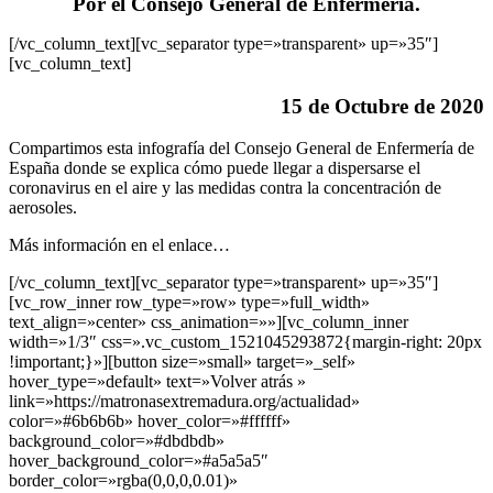
Por el Consejo General de Enfermeria.
[/vc_column_text][vc_separator type=»transparent» up=»35″]
[vc_column_text]
15 de Octubre de 2020
Compartimos esta infografía del
Consejo General de Enfermería de
España
donde se explica cómo puede llegar a dispersarse el
coronavirus en el aire y las medidas contra la concentración de
aerosoles.
Más información en el enlace…
[/vc_column_text][vc_separator type=»transparent» up=»35″]
[vc_row_inner row_type=»row» type=»full_width»
text_align=»center» css_animation=»»][vc_column_inner
width=»1/3″ css=».vc_custom_1521045293872{margin-right: 20px
!important;}»][button size=»small» target=»_self»
hover_type=»default» text=»Volver atrás »
link=»https://matronasextremadura.org/actualidad»
color=»#6b6b6b» hover_color=»#ffffff»
background_color=»#dbdbdb»
hover_background_color=»#a5a5a5″
border_color=»rgba(0,0,0,0.01)»