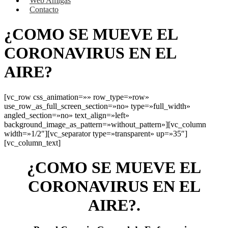
Web Amigas
Contacto
¿COMO SE MUEVE EL
CORONAVIRUS EN EL
AIRE?
[vc_row css_animation=»» row_type=»row»
use_row_as_full_screen_section=»no» type=»full_width»
angled_section=»no» text_align=»left»
background_image_as_pattern=»without_pattern»][vc_column
width=»1/2″][vc_separator type=»transparent» up=»35″]
[vc_column_text]
¿COMO SE MUEVE EL
CORONAVIRUS EN EL
AIRE?.