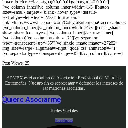
hover_border_color=»rgba(0,0,0,0.01)» margin=»0 0 0 0″]
[/vc_column_inner][vc_column_inner width=»1/3″][button
size=»small» target=»_blank» hover_type=»default»
text_align=»left» text=»Más información:»
link=»https://www.facebook.com/ColegioEnfermeriaCaceres/photo
[/vc_column_inner][vc_column_inner width=»1/3″][social_share
show_share_icon=»yes»][/vc_column_inner][/vc_row_inner]
[/vc_column][vc_column width=»1/2″][vc_separator
type=»transparent» up=»35″][vc_single_image image=»27282″
img_size=»large» alignment=»right» qode_css_animation=»»]
[vc_separator type=»transparent» up=»35″][/vc_column][/vc_row]
Post Views:
25
APMEX es el acrónimo de Asociación Profesional de Matronas
Extremeñas. Nuestro fin es representar y defender los intereses de
las matronas asociadas.
Quiero Asociarme
Redes Sociales
Facebook