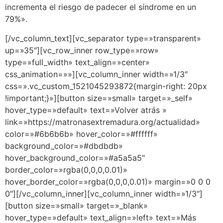
incrementa el riesgo de padecer el síndrome en un
79%».
[/vc_column_text][vc_separator type=»transparent»
up=»35″][vc_row_inner row_type=»row»
type=»full_width» text_align=»center»
css_animation=»»][vc_column_inner width=»1/3″
css=».vc_custom_1521045293872{margin-right: 20px
!important;}»][button size=»small» target=»_self»
hover_type=»default» text=»Volver atrás »
link=»https://matronasextremadura.org/actualidad»
color=»#6b6b6b» hover_color=»#ffffff»
background_color=»#dbdbdb»
hover_background_color=»#a5a5a5″
border_color=»rgba(0,0,0,0.01)»
hover_border_color=»rgba(0,0,0,0.01)» margin=»0 0 0
0″][/vc_column_inner][vc_column_inner width=»1/3″]
[button size=»small» target=»_blank»
hover_type=»default» text_align=»left» text=»Más