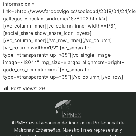
información »
link=»http://www.farodevigo.es/sociedad/2018/04/24/cien
gallegos-vinculan-sindrome/1878902.html#»]
[/vc_column_inner][vc_column_inner width=»1/3″]
[social_share show_share_icon=»yes»]
[/vc_column_inner][/vc_row_inner][/vc_column]
[vc_column width=»1/2″][vc_separator
type=»transparent» up=»35″][vc_single_image
image=»18044″ img_size=»large» alignment=»right»
qode_css_animation=»»][vc_separator
type=»transparent» up=»35″][/vc_column][/vc_row]
Post Views:
29
APMEX es el acrónimo de Asociación Profesional de
Matronas Extremeñas. Nuestro fin es representar y