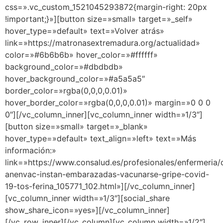
css=».vc_custom_1521045293872{margin-right: 20px
!important;}»][button size=»small» target=»_self»
hover_type=»default» text=»Volver atrás»
link=»https://matronasextremadura.org/actualidad»
color=»#6b6b6b» hover_color=»#ffffff»
background_color=»#dbdbdb»
hover_background_color=»#a5a5a5″
border_color=»rgba(0,0,0,0.01)»
hover_border_color=»rgba(0,0,0,0.01)» margin=»0 0 0
0″][/vc_column_inner][vc_column_inner width=»1/3″]
[button size=»small» target=»_blank»
hover_type=»default» text_align=»left» text=»Más
información:»
link=»https://www.consalud.es/profesionales/enfermeria/
anenvac-instan-embarazadas-vacunarse-gripe-covid-
19-tos-ferina_105771_102.html»][/vc_column_inner]
[vc_column_inner width=»1/3″][social_share
show_share_icon=»yes»][/vc_column_inner]
[/vc_row_inner][/vc_column][vc_column width=»1/2″]