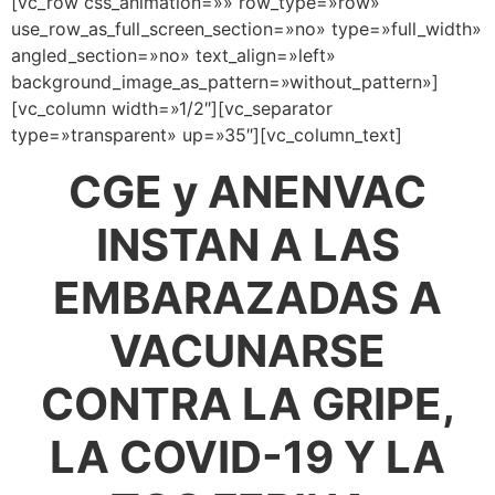
[vc_row css_animation=»» row_type=»row»
use_row_as_full_screen_section=»no» type=»full_width»
angled_section=»no» text_align=»left»
background_image_as_pattern=»without_pattern»]
[vc_column width=»1/2″][vc_separator
type=»transparent» up=»35″][vc_column_text]
CGE y ANENVAC
INSTAN A LAS
EMBARAZADAS A
VACUNARSE
CONTRA LA GRIPE,
LA COVID-19 Y LA