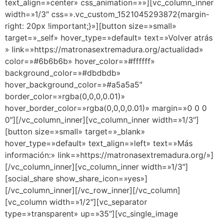
text_align=»center» css_animation=»»][vc_column_inner
width=»1/3″ css=».vc_custom_1521045293872{margin-
right: 20px !important;}»][button size=»small»
target=»_self» hover_type=»default» text=»Volver atrás
» link=»https://matronasextremadura.org/actualidad»
color=»#6b6b6b» hover_color=»#ffffff»
background_color=»#dbdbdb»
hover_background_color=»#a5a5a5″
border_color=»rgba(0,0,0,0.01)»
hover_border_color=»rgba(0,0,0,0.01)» margin=»0 0 0
0″][/vc_column_inner][vc_column_inner width=»1/3″]
[button size=»small» target=»_blank»
hover_type=»default» text_align=»left» text=»Más
información:» link=»https://matronasextremadura.org/»]
[/vc_column_inner][vc_column_inner width=»1/3″]
[social_share show_share_icon=»yes»]
[/vc_column_inner][/vc_row_inner][/vc_column]
[vc_column width=»1/2″][vc_separator
type=»transparent» up=»35″][vc_single_image