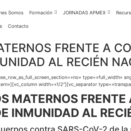
nes Somos
Formación
JORNADAS APMEX
Recurs
s
Contacto
TERNOS FRENTE A CO
MUNIDAD AL RECIÉN NA
e_row_as_full_screen_section=»no» type=»full_width» ang
rn»][vc_column width=»1/2″][vc_separator type=»transpa
S MATERNOS FRENTE A
DE INMUNIDAD AL RECI
icuerpos contra SARS-CoV-2 de la