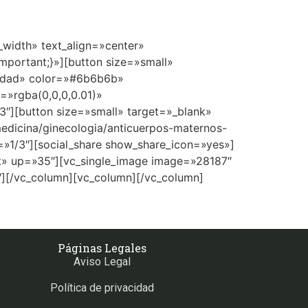
width» text_align=»center»
mportant;}»][button size=»small»
alidad» color=»#6b6b6b»
»rgba(0,0,0,0.01)»
3″][button size=»small» target=»_blank»
medicina/ginecologia/anticuerpos-maternos-
=»1/3″][social_share show_share_icon=»yes»]
nt» up=»35″][vc_single_image image=»28187″
″][/vc_column][vc_column][/vc_column]
Páginas Legales
Aviso Legal
Política de privacidad