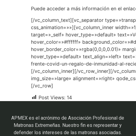
Puede acceder a más información en el enla
[/vc_column_text][vc_separator type=»trans
css_animation=»»][vc_column_inner width=»1
target=»_self» hover_type=»default» text=»
hover_color=»#ffffff» background_color=»#
hover_border_color=»rgba(0,0,0,0.01)» margi
hover_type=»default» text_align=»left» text
frente-covid-un-regalo-de-inmunidad-al-reci
[/vc_column_inner][/vc_row_inner][/vc_colu
img_size=»large» alignment=»right» qode_cs
[/vc_row]
Post Views:
14
APMEX es el acrónimo de Asociación Profesional de
Matronas Extremeñas. Nuestro fin es representar y
defender los intereses de las matronas asociadas.