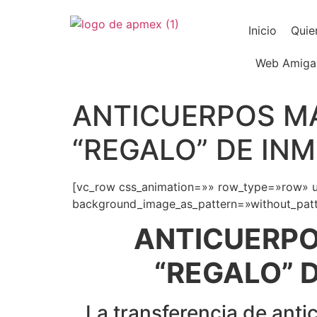
Inicio
Quie
Web Amiga
ANTICUERPOS MA
“REGALO” DE IN
[vc_row css_animation=»» row_type=»row» us
background_image_as_pattern=»without_patte
ANTICUERPO
“REGALO” 
La transferencia de ant