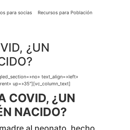
os para socias
Recursos para Población
VID, ¿UN
CIDO?
led_section=»no» text_align=»left»
rent» up=»35″][vc_column_text]
 COVID, ¿UN
ÉN NACIDO?
 madre al neonato, hecho