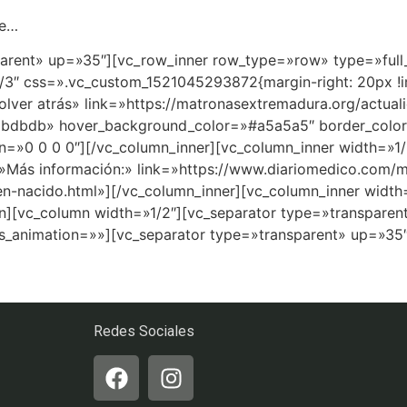
ce…
parent» up=»35″][vc_row_inner row_type=»row» type=»full_
/3″ css=».vc_custom_1521045293872{margin-right: 20px !i
Volver atrás» link=»https://matronasextremadura.org/actu
dbdbdb» hover_background_color=»#a5a5a5″ border_color=
n=»0 0 0 0″][/vc_column_inner][vc_column_inner width=»1/
=»Más información:» link=»https://www.diariomedico.com/
en-nacido.html»][/vc_column_inner][vc_column_inner width
mn][vc_column width=»1/2″][vc_separator type=»transpare
s_animation=»»][vc_separator type=»transparent» up=»35
Redes Sociales