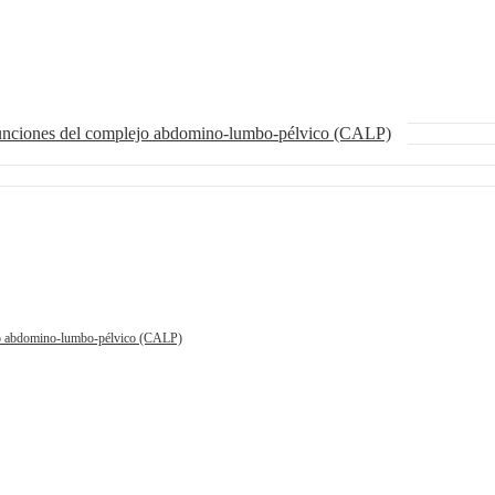
funciones del complejo abdomino-lumbo-pélvico (CALP)
ejo abdomino-lumbo-pélvico (CALP)