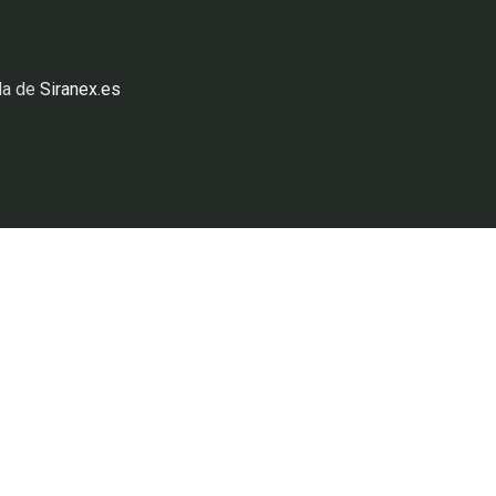
da de
Siranex.es