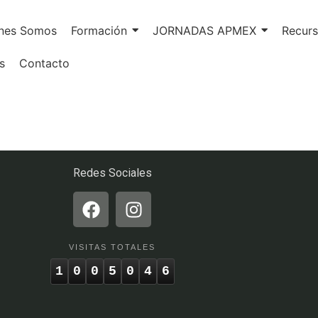
nes Somos
Formación
JORNADAS APMEX
Recurs
s
Contacto
Redes Sociales
VISITAS TOTALES
1
0
0
5
0
4
6