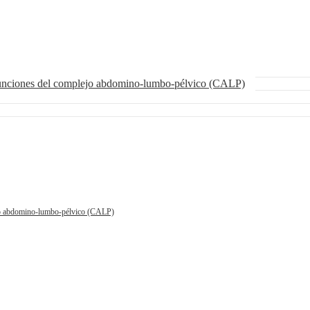
funciones del complejo abdomino-lumbo-pélvico (CALP)
ejo abdomino-lumbo-pélvico (CALP)